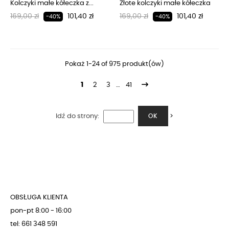
Kolczyki małe kółeczka z...
Złote kolczyki małe kółeczka
Regularna cena
Cena
Regularna cena
Cena
169,00 zł
101,40 zł
169,00 zł
101,40 zł
-40%
-40%
Pokaż 1-24 of 975 produkt(ów)
1
2
3
…
41
Idź do strony:
>
OK
OBSŁUGA KLIENTA
pon-pt 8:00 - 16:00
tel: 661 348 591