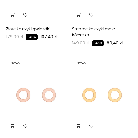
Złote kolczyki gwiazdki
Srebrne kolczyki małe
kółeczka
Regularna cena
Cena
179,00 zł
107,40 zł
-40%
Regularna cena
Cena
149,00 zł
89,40 zł
-40%
NOWY
NOWY