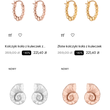
Kolczyki koła z kuleczek z...
Złote kolczyki koła z kuleczek
Regularna cena
Cena
Regularna cena
Cena
369,00 zł
221,40 zł
369,00 zł
221,40 zł
-40%
-40%
NOWY
NOWY