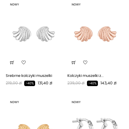
NOWY
NOWY
Srebrne kolczyki muszelki
Kolczyki muszelki z...
Regularna cena
Cena
Regularna cena
Cena
219,00 zł
131,40 zł
239,00 zł
143,40 zł
-40%
-40%
NOWY
NOWY