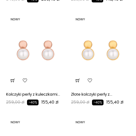
NOWY
NOWY
Kolczyki perły z kuleczkami...
Złote kolczyki perły z...
Regularna cena
Cena
Regularna cena
Cena
259,00 zł
155,40 zł
259,00 zł
155,40 zł
-40%
-40%
NOWY
NOWY