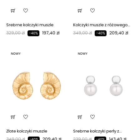
Srebrne kolczyki muszle
Kolczyki muszle z różowego...
Regularna cena
Cena
Regularna cena
Cena
329,00 zł
197,40 zł
349,00 zł
209,40 zł
-40%
-40%
NOWY
NOWY
Złote kolczyki muszle
Srebrne kolczyki perły z...
Regularna cena
Cena
Regularna cena
Cena
349,00 zł
209,40 zł
239,00 zł
143,40 zł
-40%
-40%