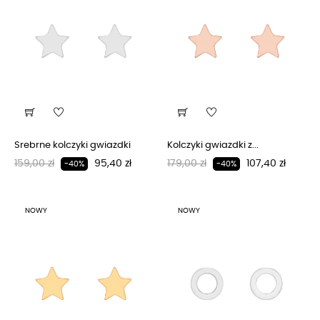
Srebrne kolczyki gwiazdki
Kolczyki gwiazdki z...
Regularna cena
Cena
Regularna cena
Cena
159,00 zł
95,40 zł
179,00 zł
107,40 zł
-40%
-40%
NOWY
NOWY