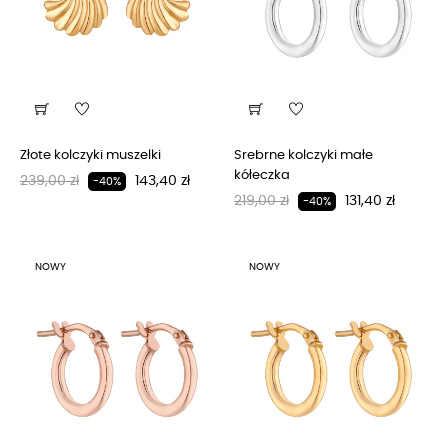
Złote kolczyki muszelki
Srebrne kolczyki małe
kółeczka
Regularna cena
Cena
239,00 zł
143,40 zł
-40%
Regularna cena
Cena
219,00 zł
131,40 zł
-40%
NOWY
NOWY