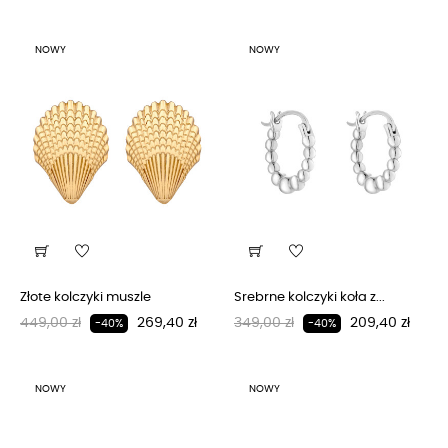
NOWY
NOWY
Złote kolczyki muszle
Srebrne kolczyki koła z...
Regularna cena
Cena
Regularna cena
Cena
449,00 zł
269,40 zł
349,00 zł
209,40 zł
-40%
-40%
NOWY
NOWY