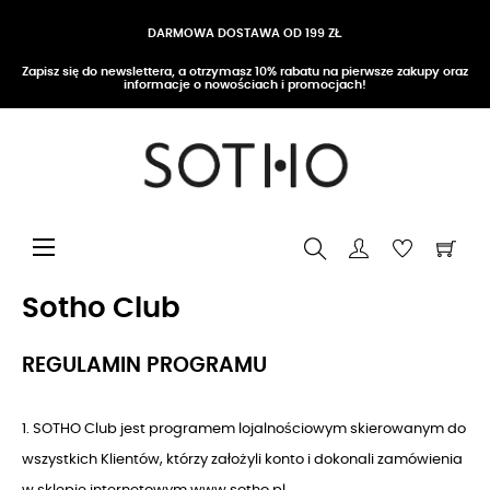
DARMOWA DOSTAWA OD 199 ZŁ
Zapisz się do newslettera, a otrzymasz 10% rabatu na pierwsze zakupy oraz
informacje o nowościach i promocjach!
Przełącz nawigację
☰
Sotho Club
REGULAMIN PROGRAMU
1. SOTHO Club jest programem lojalnościowym skierowanym do
wszystkich Klientów, którzy założyli konto i dokonali zamówienia
w sklepie internetowym www.sotho.pl.