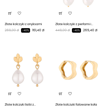
Złote kolczyki z onyksami
Złote kolczyki z perłami i...
Regularna cena
Cena
Regularna cena
Cena
269,00 zł
161,40 zł
449,00 zł
269,40 zł
-40%
-40%
Złote kolczyki listki z...
Złote kolczyki falowane koła