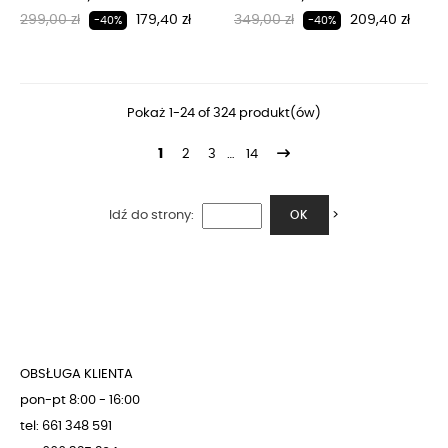
Regularna cena
Cena
Regularna cena
Cena
299,00 zł
179,40 zł
349,00 zł
209,40 zł
-40%
-40%
Pokaż 1-24 of 324 produkt(ów)
1
2
3
…
14
Idź do strony:
>
OK
OBSŁUGA KLIENTA
pon-pt 8:00 - 16:00
tel: 661 348 591