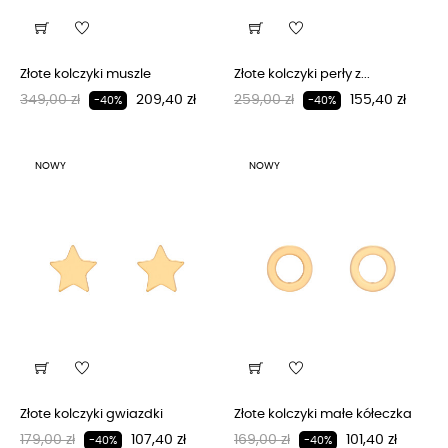
Złote kolczyki muszle
Złote kolczyki perły z...
Regularna cena
Cena
Regularna cena
Cena
349,00 zł
209,40 zł
259,00 zł
155,40 zł
-40%
-40%
NOWY
NOWY
Złote kolczyki gwiazdki
Złote kolczyki małe kółeczka
Regularna cena
Cena
Regularna cena
Cena
179,00 zł
107,40 zł
169,00 zł
101,40 zł
-40%
-40%