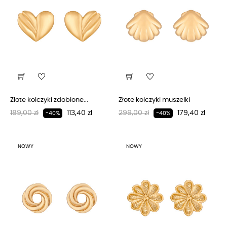
Złote kolczyki zdobione...
Złote kolczyki muszelki
Regularna cena
Cena
Regularna cena
Cena
189,00 zł
113,40 zł
299,00 zł
179,40 zł
-40%
-40%
NOWY
NOWY