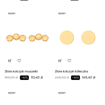
NOWY
NOWY
Złote kolczyki muszelki
Złote kolczyki kółeczka
Regularna cena
Cena
Regularna cena
Cena
189,00 zł
113,40 zł
249,00 zł
149,40 zł
-40%
-40%
NOWY
NOWY