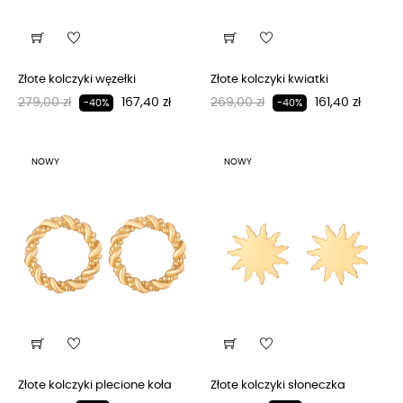
Złote kolczyki węzełki
Złote kolczyki kwiatki
Regularna cena
Cena
Regularna cena
Cena
279,00 zł
167,40 zł
269,00 zł
161,40 zł
-40%
-40%
NOWY
NOWY
Złote kolczyki plecione koła
Złote kolczyki słoneczka