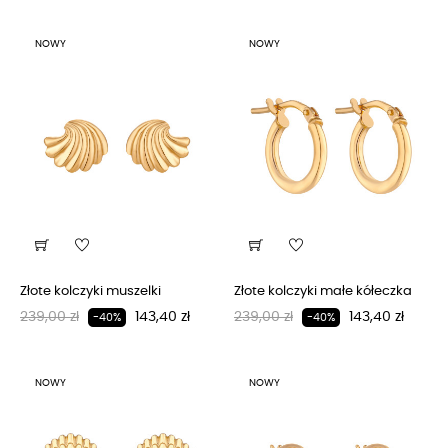
NOWY
NOWY
Złote kolczyki muszelki
Złote kolczyki małe kółeczka
Regularna cena
Cena
Regularna cena
Cena
239,00 zł
143,40 zł
239,00 zł
143,40 zł
-40%
-40%
NOWY
NOWY