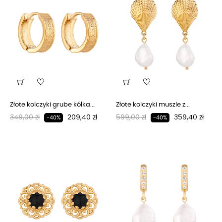
Złote kolczyki grube kółka...
Złote kolczyki muszle z...
Regularna cena
Cena
Regularna cena
Cena
349,00 zł
209,40 zł
599,00 zł
359,40 zł
-40%
-40%