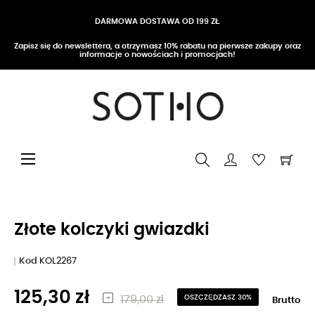
DARMOWA DOSTAWA OD 199 ZŁ
Zapisz się do newslettera, a otrzymasz 10% rabatu na pierwsze zakupy oraz
informacje o nowościach i promocjach!
Przełącz nawigację
☰
Złote kolczyki gwiazdki
Kod
KOL2267
125,30 zł
179,00 zł
OSZCZĘDZASZ 30%
Brutto