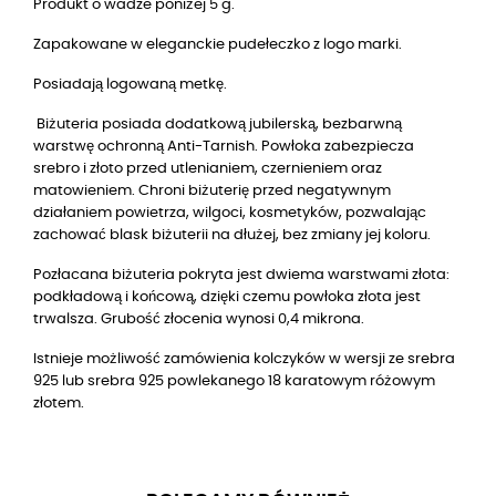
Produkt o wadze poniżej 5 g.
Zapakowane w eleganckie pudełeczko z logo marki.
Posiadają logowaną metkę.
Biżuteria posiada dodatkową jubilerską, bezbarwną
warstwę ochronną Anti-Tarnish. Powłoka zabezpiecza
srebro i złoto przed utlenianiem, czernieniem oraz
matowieniem. Chroni biżuterię przed negatywnym
działaniem powietrza, wilgoci, kosmetyków, pozwalając
zachować blask biżuterii na dłużej, bez zmiany jej koloru.
Pozłacana biżuteria pokryta jest dwiema warstwami złota:
podkładową i końcową, dzięki czemu powłoka złota jest
trwalsza. Grubość złocenia wynosi 0,4 mikrona.
Istnieje możliwość zamówienia kolczyków w wersji ze srebra
925 lub srebra 925 powlekanego 18 karatowym różowym
złotem.