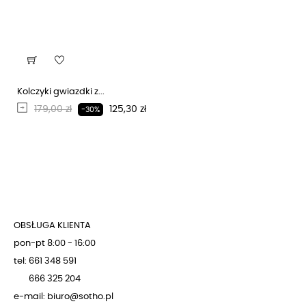
Kolczyki gwiazdki z...
Regularna cena
Cena
179,00 zł
125,30 zł
-30%
OBSŁUGA KLIENTA
pon-pt 8:00 - 16:00
tel: 661 348 591
666 325 204
e-mail: biuro@sotho.pl