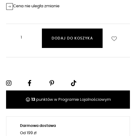
Cena nie uległa zmianie
DODAJ DO KOSZYKA
tag_faces
13
punktów w Programie Lojalnościowym
Darmowa dostawa
Od 199 zł