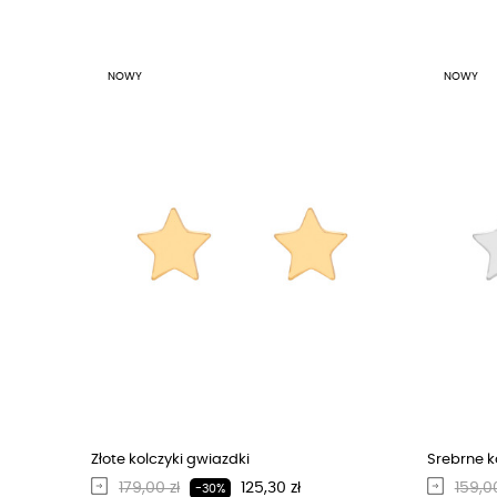
NOWY
NOWY
Złote kolczyki gwiazdki
Srebrne k
Regularna cena
Cena
Regu
179,00 zł
125,30 zł
159,00
-30%