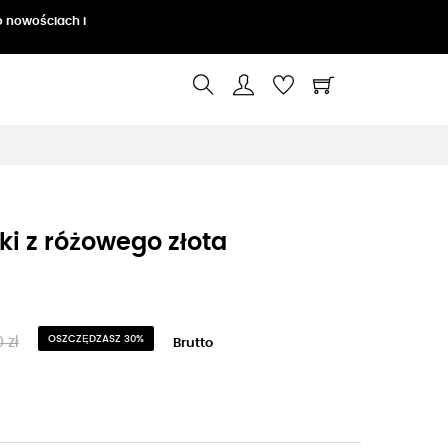
o nowościach i
ki z różowego złota
 zł
OSZCZĘDZASZ 30%
Brutto