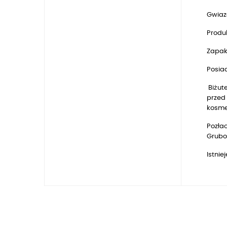
Gwiaz
Produk
Zapak
Posia
Biżute
przed 
kosmet
Pozłac
Gruboś
Istni