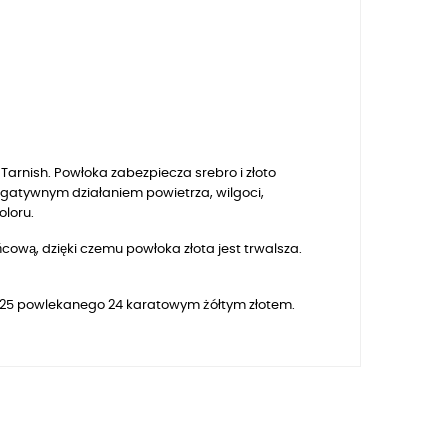
arnish. Powłoka zabezpiecza srebro i złoto
egatywnym działaniem powietrza, wilgoci,
oloru.
ową, dzięki czemu powłoka złota jest trwalsza.
a 925 powlekanego 24 karatowym żółtym złotem.