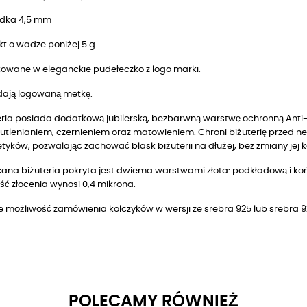
dka 4,5 mm
t o wadze poniżej 5 g.
owane w eleganckie pudełeczko z logo marki.
dają logowaną metkę.
ria posiada dodatkową jubilerską, bezbarwną warstwę ochronną Anti-T
utlenianiem, czernieniem oraz matowieniem. Chroni biżuterię przed n
yków, pozwalając zachować blask biżuterii na dłużej, bez zmiany jej k
ana biżuteria pokryta jest dwiema warstwami złota: podkładową i końc
ć złocenia wynosi 0,4 mikrona.
eje możliwość zamówienia kolczyków w wersji ze srebra 925 lub srebr
POLECAMY RÓWNIEŻ