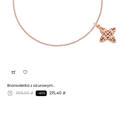
Bransoletka z ażurowym...
Regularna cena
Cena
359,00 zł
215,40 zł
-40%