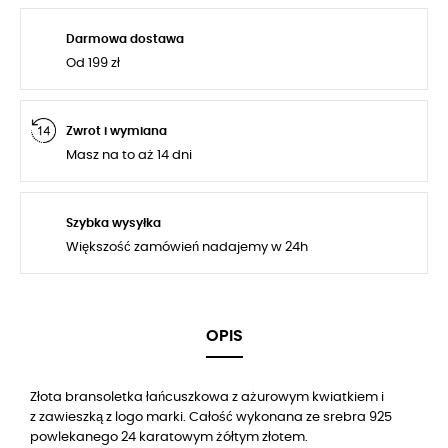
Darmowa dostawa
Od 199 zł
Zwrot i wymiana
Masz na to aż 14 dni
Szybka wysyłka
Większość zamówień nadajemy w 24h
OPIS
Złota bransoletka
łańcuszkowa z ażurowym kwiatkiem i
z
zawieszką z logo marki. Całość wykonana ze srebra 925
powlekanego 24 karatowym żółtym złotem.