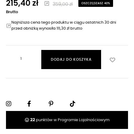
215,40 zł
359,00 zł
OSZCZĘDZASZ 40%
Brutto
Najniższa cena tego produktu w ciągu ostatnich 30 dni
przed obniżką wynosiła 111,30 zł brutto
DODAJ DO KOSZYKA
tag_faces
22
punktów w Programie Lojalnościowym