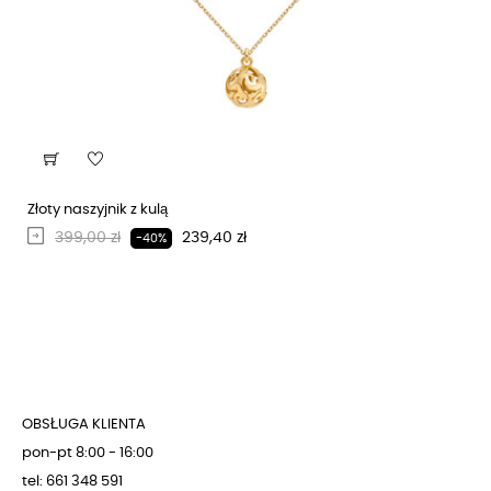
Złoty naszyjnik z kulą
Regularna cena
Cena
399,00 zł
239,40 zł
-40%
OBSŁUGA KLIENTA
pon-pt 8:00 - 16:00
tel: 661 348 591