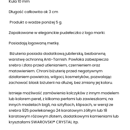
Kula 10 mm
Długość całkowita ok 3 cm
Produkt o wadze poniżej 5 g.
Zapakowane w eleganckie pudełeczko z logo marki.
Posiadają logowaną metkę.
Biżuteria posiada dodatkową jubilerską, bezbarwną
warstwę ochronną Anti-Tarnish. Powłoka zabezpiecza
srebro i złoto przed utlenianiem, czernieniem oraz
matowieniem. Chroni biżuterię przed negatywnym
działaniem powietrza, wilgoci, kosmetyków, pozwalając
zachować blask biżuterii na dłużej, bez zmiany jej koloru.
Istnieje możliwość zamówienia kolczyków z innym modelem
lub kolorem pereł, z kilkoma perłami lub zawieszkami, na
innych modelach bigli, na sztyftach, klipsach, w wersji ze
srebra 925 powlekanego 24 karatowym żółtym lub 18
karatowym różowym złotem, dodatkowymi kamieniami lub
kryształami SWAROVSKI® CRYSTAL itp.