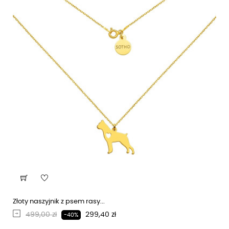
Złoty naszyjnik z psem rasy...
Regularna cena
Cena
499,00 zł
299,40 zł
-40%