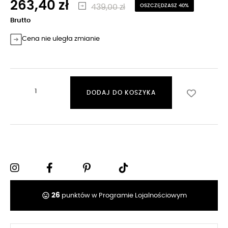
263,40 zł
439,00 zł
OSZCZĘDZASZ 40%
Brutto
Cena nie uległa zmianie
DODAJ DO KOSZYKA
tag_faces
26
punktów w Programie Lojalnościowym