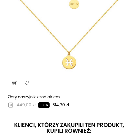
Złoty naszyjnik z zodiakiem...
Regularna cena
Cena
449,00 zł
314,30 zł
-30%
KLIENCI, KTÓRZY ZAKUPILI TEN PRODUKT,
KUPILI RÓWNIEŻ: