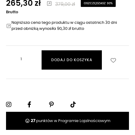
265,30 zł
379,00 zł
OSZCZĘDZASZ 30%
Brutto
Najniższa cena tego produktu w ciągu ostatnich 30 dni
przed obniżką wynosiła 90,30 zł brutto
DODAJ DO KOSZYKA
tag_faces
27
punktów w Programie Lojalnościowym