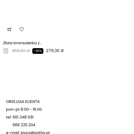
Złota bransoletka z...
Regularna cena
Cena
399,00 zł
279,30 zł
-30%
OBSŁUGA KLIENTA
pon-pt 8:00 - 16:00
tel: 661 348 591
666 325 204
e-mail: biuro@sotho.pl