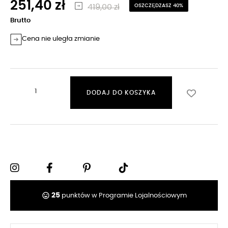
251,40 zł
419,00 zł
OSZCZĘDZASZ 40%
Brutto
Cena nie uległa zmianie
DODAJ DO KOSZYKA
tag_faces
25
punktów w Programie Lojalnościowym