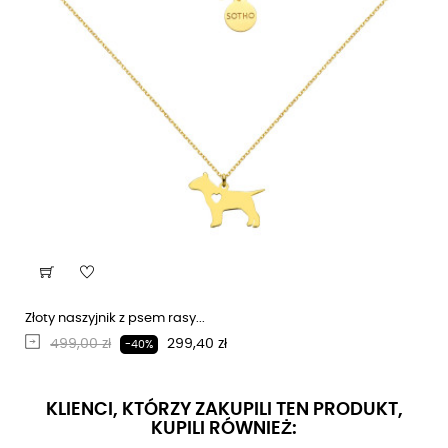
Złoty naszyjnik z psem rasy...
Regularna cena
Cena
499,00 zł
299,40 zł
-40%
KLIENCI, KTÓRZY ZAKUPILI TEN PRODUKT,
KUPILI RÓWNIEŻ: