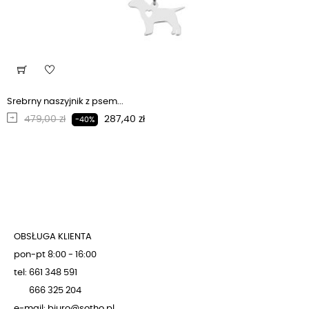
Srebrny naszyjnik z psem...
Regularna cena
Cena
479,00 zł
287,40 zł
-40%
OBSŁUGA KLIENTA
pon-pt 8:00 - 16:00
tel: 661 348 591
666 325 204
e-mail: biuro@sotho.pl