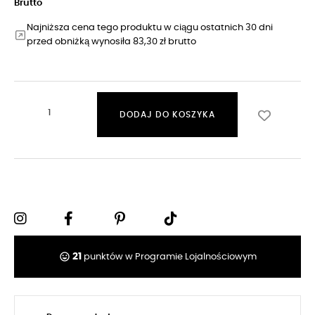
Brutto
Najniższa cena tego produktu w ciągu ostatnich 30 dni
przed obniżką wynosiła 83,30 zł brutto
DODAJ DO KOSZYKA
tag_faces
21
punktów w Programie Lojalnościowym