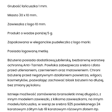
Grubość łańcuszka 1 mm.
Miasto 30 x 10 mm.
.
Zawieszka z logo 10 mm.
Produkt o wadze poniżej 5 g.
Zapakowana w eleganckie pudełeczko z logo marki.
Posiada logowaną metkę.
Biżuteria posiada dodatkową jubilerską, bezbarwną warstwę
ochronną Anti-Tarnish. Powłoka zabezpiecza srebro i złoto
przed utlenianiem, czernieniem oraz matowieniem. Chroni
biżuterię przed negatywnym działaniem powietrza, wilgoci,
kosmetyków, pozwalając zachować blask biżuterii na dłużej,
bez zmiany jej koloru.
Istnieje możliwość zamówienia bransoletki innej długości, z
innym modelem zawieszki, z kilkoma zawieszkami, na innym
modelu łańcuszka, w wersji
ze srebra 925 powlekanego 24
karatowym żółtym lub 18 karatowym różowym złotem
itp.