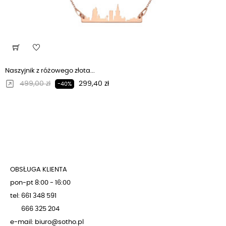
Naszyjnik z różowego złota...
Regularna cena
Cena
499,00 zł
299,40 zł
-40%
OBSŁUGA KLIENTA
pon-pt 8:00 - 16:00
tel: 661 348 591
666 325 204
e-mail: biuro@sotho.pl