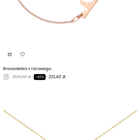
Bransoletka z różowego...
Regularna cena
Cena
369,00 zł
221,40 zł
-40%