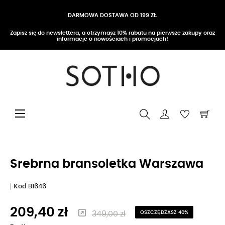
DARMOWA DOSTAWA OD 199 ZŁ
Zapisz się do newslettera, a otrzymasz 10% rabatu na pierwsze zakupy oraz
informacje o nowościach i promocjach!
Przełącz nawigację
☰
Srebrna bransoletka Warszawa
Kod
B1646
209,40 zł
349,00 zł
OSZCZĘDZASZ 40%