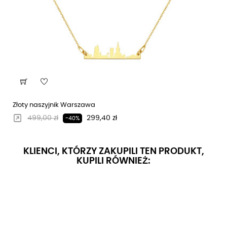
Złoty naszyjnik Warszawa
Regularna cena
Cena
499,00 zł
299,40 zł
-40%
KLIENCI, KTÓRZY ZAKUPILI TEN PRODUKT,
KUPILI RÓWNIEŻ: