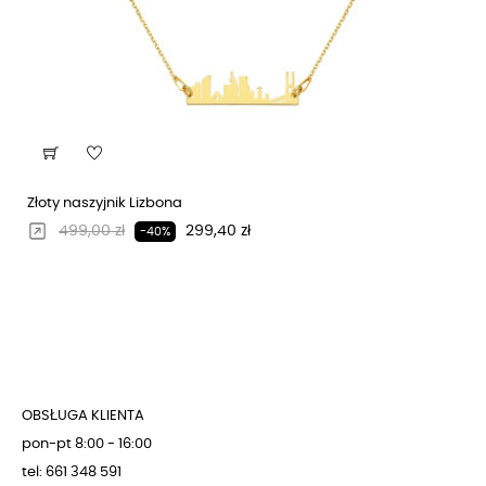
Złoty naszyjnik Lizbona
Regularna cena
Cena
499,00 zł
299,40 zł
-40%
OBSŁUGA KLIENTA
pon-pt 8:00 - 16:00
tel: 661 348 591