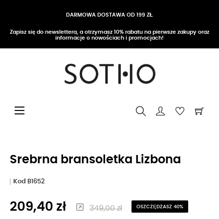
DARMOWA DOSTAWA OD 199 ZŁ
Zapisz się do newslettera, a otrzymasz 10% rabatu na pierwsze zakupy oraz
informacje o nowościach i promocjach!
Przełącz nawigację
☰
Srebrna bransoletka Lizbona
Kod
B1652
209,40 zł
349,00 zł
OSZCZĘDZASZ 40%