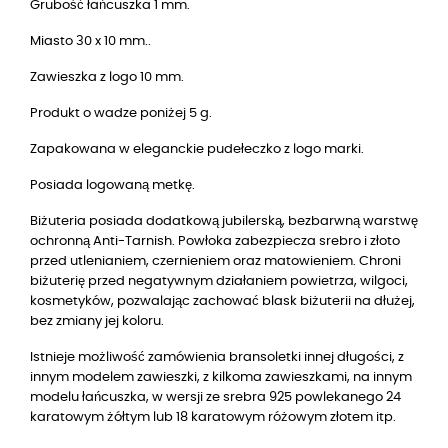
Grubość łańcuszka 1 mm.
Miasto 30 x 10 mm.
.
Zawieszka z logo 10 mm.
Produkt o wadze poniżej 5 g.
Zapakowana w eleganckie pudełeczko z logo marki.
Posiada logowaną metkę.
Biżuteria posiada dodatkową jubilerską, bezbarwną warstwę
ochronną Anti-Tarnish. Powłoka zabezpiecza srebro i złoto
przed utlenianiem, czernieniem oraz matowieniem. Chroni
biżuterię przed negatywnym działaniem powietrza, wilgoci,
kosmetyków, pozwalając zachować blask biżuterii na dłużej,
bez zmiany jej koloru.
Istnieje możliwość zamówienia bransoletki innej długości, z
innym modelem zawieszki, z kilkoma zawieszkami, na innym
modelu łańcuszka, w wersji
ze srebra 925 powlekanego 24
karatowym żółtym lub 18 karatowym różowym złotem
itp.