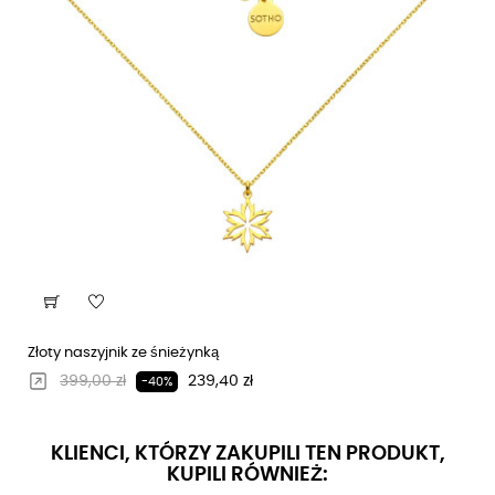
Złoty naszyjnik ze śnieżynką
Regularna cena
Cena
399,00 zł
239,40 zł
-40%
KLIENCI, KTÓRZY ZAKUPILI TEN PRODUKT,
KUPILI RÓWNIEŻ: