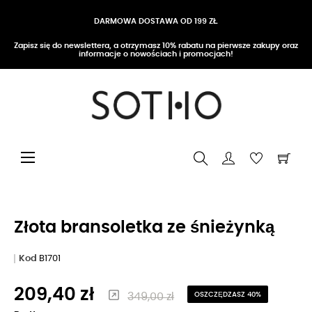
DARMOWA DOSTAWA OD 199 ZŁ
Zapisz się do newslettera, a otrzymasz 10% rabatu na pierwsze zakupy oraz
informacje o nowościach i promocjach!
Przełącz nawigację
☰
Złota bransoletka ze śnieżynką
Kod
B1701
209,40 zł
349,00 zł
OSZCZĘDZASZ 40%