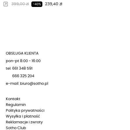
Regularna cena
Cena
399,00 zł
239,40 zł
-40%
OBSŁUGA KLIENTA
pon-pt 8:00 - 16:00
tel: 661 348 591
666 325 204
e-mail: biuro@sotho.pl
Kontakt
Regulamin
Polityka prywatności
Wysyłka i płatność
Reklamacje i zwroty
Sotho Club