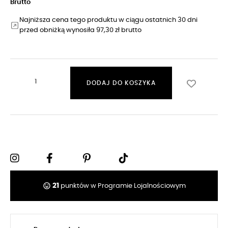
Brutto
Najniższa cena tego produktu w ciągu ostatnich 30 dni
przed obniżką wynosiła 97,30 zł brutto
DODAJ DO KOSZYKA
tag_faces
21
punktów w Programie Lojalnościowym