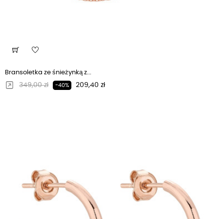
Bransoletka ze śnieżynką z...
Regularna cena
Cena
349,00 zł
209,40 zł
-40%