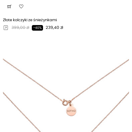
Złote kolczyki ze śnieżynkami
Regularna cena
Cena
399,00 zł
239,40 zł
-40%