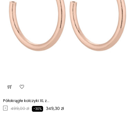
Półokrągłe kolczyki XL z...
Regularna cena
Cena
499,00 zł
349,30 zł
-30%