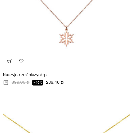
Naszyjnik ze śnieżynką z...
Regularna cena
Cena
399,00 zł
239,40 zł
-40%