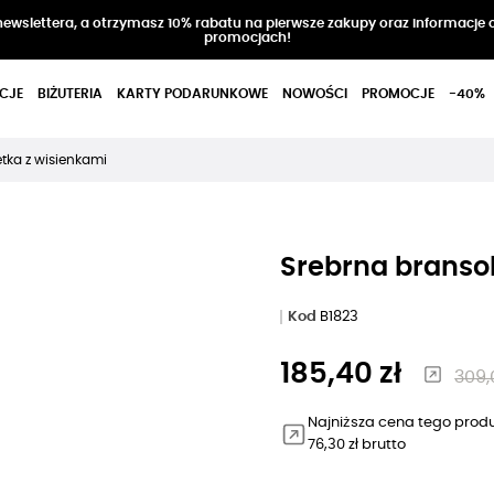
 newslettera, a otrzymasz 10% rabatu na pierwsze zakupy oraz informacje 
promocjach!
CJE
BIŻUTERIA
KARTY PODARUNKOWE
NOWOŚCI
PROMOCJE
-40%
tka z wisienkami
Srebrna branso
Kod
B1823
185,40 zł
309,
Najniższa cena tego produ
76,30 zł brutto