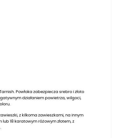
arnish. Powłoka zabezpiecza srebro i złoto
egatywnym działaniem powietrza, wilgoci,
oloru.
zawieszki, z kilkoma zawieszkami, na innym
m lub 18 karatowym różowym złotem
, z
.