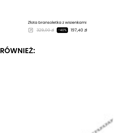
Złota bransoletka z wisienkami
Regularna cena
Cena
329,00 zł
197,40 zł
-40%
I RÓWNIEŻ: