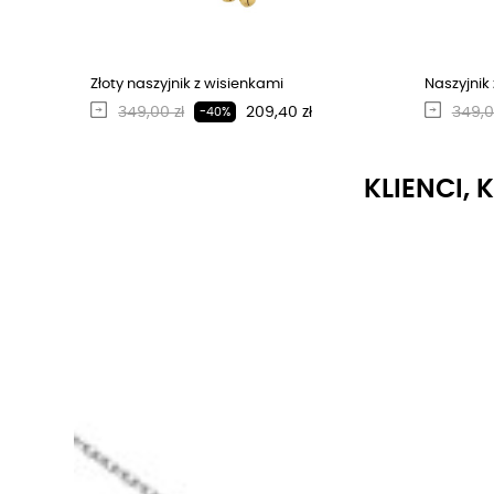
Złoty naszyjnik z wisienkami
Naszyjnik 
Regularna cena
Cena
Regu
349,00 zł
209,40 zł
349,0
-40%
KLIENCI, 