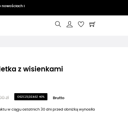
o nowościach i
letka z wisienkami
00 zł
OSZCZĘDZASZ 40%
Brutto
ktu w ciągu ostatnich 30 dni przed obniżką wynosiła