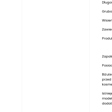
Długoś
Grubo
Wisie
Zawie
Produk
Zapak
Posia
Biżute
przed 
kosmet
Istnie
model
dodat