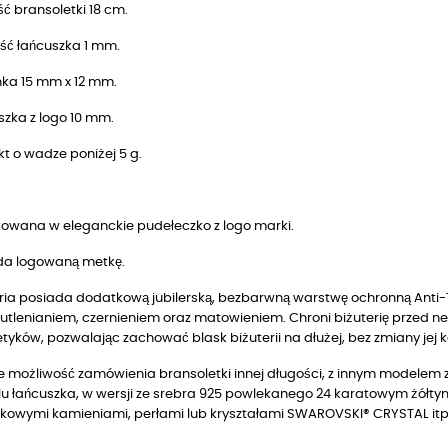
ć bransoletki 18 cm.
ść łańcuszka 1 mm.
nka 15 mm x 12 mm.
szka z logo 10 mm.
t o wadze poniżej 5 g.
owana w eleganckie pudełeczko z logo marki.
da logowaną metkę.
ria posiada dodatkową jubilerską, bezbarwną warstwę ochronną Anti-T
utlenianiem, czernieniem oraz matowieniem. Chroni biżuterię przed n
yków, pozwalając zachować blask biżuterii na dłużej, bez zmiany jej k
je możliwość zamówienia bransoletki innej długości, z innym modelem 
u łańcuszka, w wersji
ze srebra 925 powlekanego 24 karatowym żółty
kowymi kamieniami, perłami lub kryształami SWAROVSKI® CRYSTAL itp