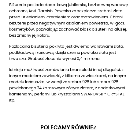
Biżuteria posiada dodatkową jubilerską, bezbarwną warstwę
ochronną Anti-Tarnish. Powłoka zabezpiecza srebro i złoto
przed utlenianiem, czernieniem oraz matowieniem. Chroni
biżuterię przed negatywnym działaniem powietrza, wilgoci,
kosmetyków, pozwalając zachować blask biżuterii na dłużej,
bez zmiany jej koloru.
Pozłacana biżuteria pokryta jest dwiema warstwami złota:
podkładową i końcową, dzięki czemu powłoka złota jest
trwalsza. Grubość złocenia wynosi 0,4 mikrona.
Istnieje możliwość zamówienia bransoletki innej długości, z
innym modelem zawieszki, z kilkoma zawieszkami, na innym
modelu łańcuszka, w wersji ze srebra 925 lub srebra 925
powlekanego 24 karatowym żółtym złotem, z dodatkowymi
kamieniami, perłami lub kryształami SWAROVSKI® CRYSTAL
itp.
POLECAMY RÓWNIEŻ