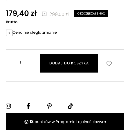
179,40 zł
299,00 zł
OSZCZĘDZASZ 40%
Brutto
Cena nie uległa zmianie
DODAJ DO KOSZYKA
tag_faces
18
punktów w Programie Lojalnościowym