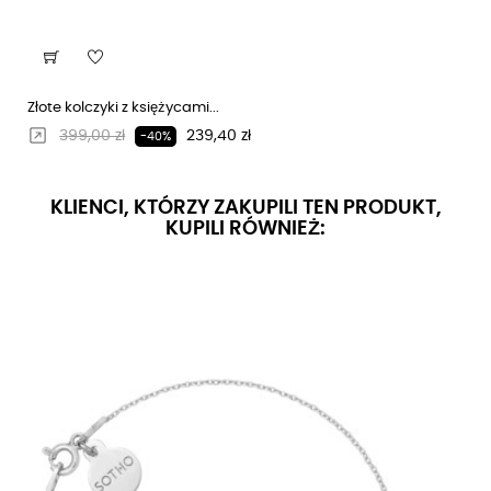
Złote kolczyki z księżycami...
Regularna cena
Cena
399,00 zł
239,40 zł
-40%
KLIENCI, KTÓRZY ZAKUPILI TEN PRODUKT,
KUPILI RÓWNIEŻ: