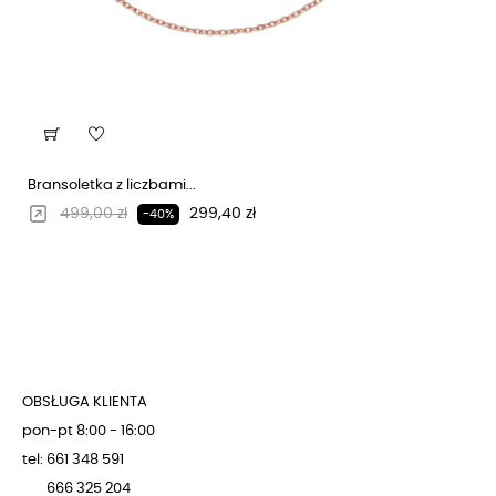
Bransoletka z liczbami...
Regularna cena
Cena
499,00 zł
299,40 zł
-40%
OBSŁUGA KLIENTA
pon-pt 8:00 - 16:00
tel: 661 348 591
666 325 204