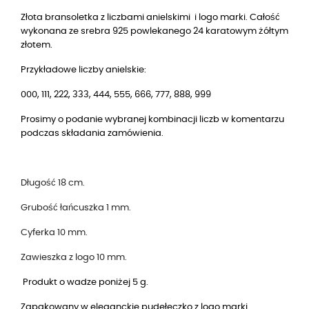
Złota bransoletka z liczbami anielskimi i logo marki. Całość
wykonana ze srebra 925 powlekanego 24 karatowym żółtym
złotem.
Przykładowe liczby anielskie:
000, 111, 222, 333, 444, 555, 666, 777, 888, 999
Prosimy o podanie wybranej kombinacji liczb w komentarzu
podczas składania zamówienia.
Długość 18 cm.
Grubość łańcuszka 1 mm.
Cyferka 10 mm.
Zawieszka z logo 10 mm.
Produkt o wadze poniżej 5 g.
Zapakowany w eleganckie pudełeczko z logo marki.