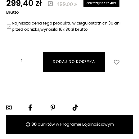
299,40 zł
499,00 zł
OSZCZĘDZASZ 40%
Brutto
Najniższa cena tego produktu w ciągu ostatnich 30 dni
przed obniżką wynosiła 167,30 zł brutto
DODAJ DO KOSZYKA
tag_faces
30
punktów w Programie Lojalnościowym