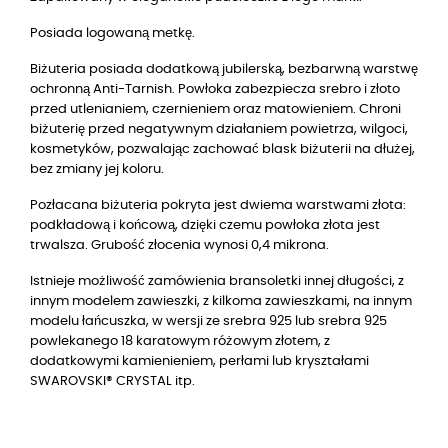
Posiada logowaną metkę.
Biżuteria posiada dodatkową jubilerską, bezbarwną warstwę
ochronną Anti-Tarnish. Powłoka zabezpiecza srebro i złoto
przed utlenianiem, czernieniem oraz matowieniem. Chroni
biżuterię przed negatywnym działaniem powietrza, wilgoci,
kosmetyków, pozwalając zachować blask biżuterii na dłużej,
bez zmiany jej koloru.
Pozłacana biżuteria pokryta jest dwiema warstwami złota:
podkładową i końcową, dzięki czemu powłoka złota jest
trwalsza. Grubość złocenia wynosi 0,4 mikrona.
Istnieje możliwość zamówienia bransoletki innej długości, z
innym modelem zawieszki, z kilkoma zawieszkami, na innym
modelu łańcuszka, w wersji ze srebra 925 lub srebra 925
powlekanego
18
karatowym różowym złotem, z
dodatkowymi kamienieniem, perłami lub kryształami
SWAROVSKI® CRYSTAL itp.