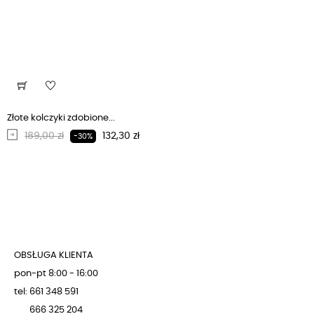
Złote kolczyki zdobione...
Regularna cena
Cena
189,00 zł
132,30 zł
-30%
OBSŁUGA KLIENTA
pon-pt 8:00 - 16:00
tel: 661 348 591
666 325 204