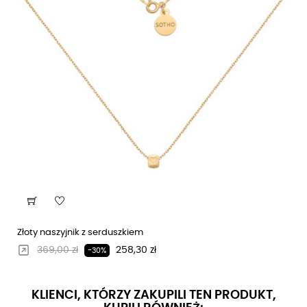
Złoty naszyjnik z serduszkiem
Regularna cena
Cena
369,00 zł
258,30 zł
-30%
KLIENCI, KTÓRZY ZAKUPILI TEN PRODUKT,