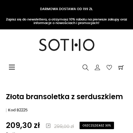
DARMOWA DOSTAWA OD 199 ZŁ
Zapisz się do newslettera, a otrzymasz 10% rabatu na pierwsze zakupy oraz
informacje o nowościach i promocjach!
Przełącz nawigację
☰
Złota bransoletka z serduszkiem
Kod
B2225
209,30 zł
299,00 zł
OSZCZĘDZASZ 30%