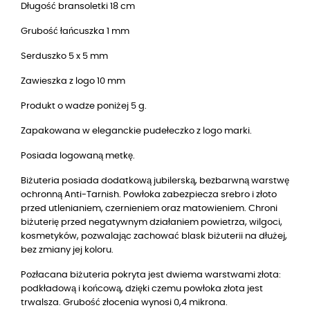
Długość bransoletki 18 cm
Grubość łańcuszka 1 mm
Serduszko 5 x 5 mm
Zawieszka z logo 10 mm
Produkt o wadze poniżej 5 g.
Zapakowana w eleganckie pudełeczko z logo marki.
Posiada logowaną metkę.
Biżuteria posiada dodatkową jubilerską, bezbarwną warstwę
ochronną Anti-Tarnish. Powłoka zabezpiecza srebro i złoto
przed utlenianiem, czernieniem oraz matowieniem. Chroni
biżuterię przed negatywnym działaniem powietrza, wilgoci,
kosmetyków, pozwalając zachować blask biżuterii na dłużej,
bez zmiany jej koloru.
Pozłacana biżuteria pokryta jest dwiema warstwami złota:
podkładową i końcową, dzięki czemu powłoka złota jest
trwalsza. Grubość złocenia wynosi 0,4 mikrona.