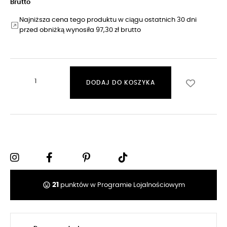
Brutto
Najniższa cena tego produktu w ciągu ostatnich 30 dni
przed obniżką wynosiła 97,30 zł brutto
DODAJ DO KOSZYKA
tag_faces
21
punktów w Programie Lojalnościowym