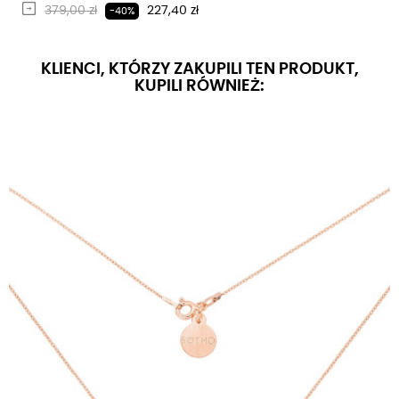
Regularna cena
Cena
379,00 zł
227,40 zł
-40%
KLIENCI, KTÓRZY ZAKUPILI TEN PRODUKT,
KUPILI RÓWNIEŻ: