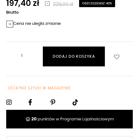
197,40 zł
329,00 zł
OSZCZĘDZASZ 40%
Brutto
Cena nie uległa zmianie
DODAJ DO KOSZYKA
OSTATNIE SZTUKI W MAGAZYNIE
tag_faces
20
punktów w Programie Lojalnościowym