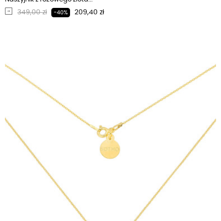
Regularna cena
Cena
349,00 zł
209,40 zł
-40%