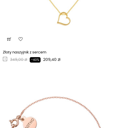
Złoty naszyjnik z sercem
Regularna cena
Cena
349,00 zł
209,40 zł
-40%