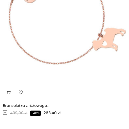
Bransoletka z różowego...
Regularna cena
Cena
439,00 zł
263,40 zł
-40%