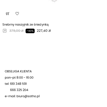
Srebrny naszyjnik ze śnieżynką
Regularna cena
Cena
379,00 zł
227,40 zł
-40%
OBSŁUGA KLIENTA
pon-pt 8:00 - 16:00
tel: 661 348 591
666 325 204
e-mail: biuro@sotho.pl