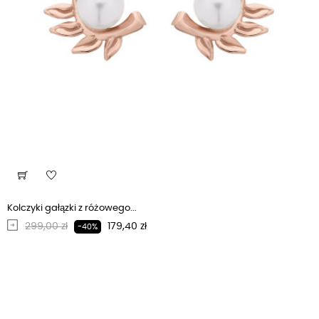
Kolczyki gałązki z różowego...
Regularna cena
Cena
299,00 zł
179,40 zł
-40%