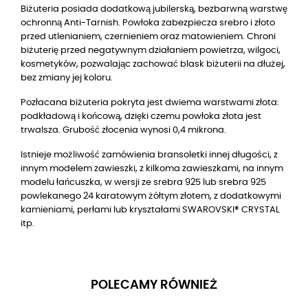
Biżuteria posiada dodatkową jubilerską, bezbarwną warstwę
ochronną Anti-Tarnish. Powłoka zabezpiecza srebro i złoto
przed utlenianiem, czernieniem oraz matowieniem. Chroni
biżuterię przed negatywnym działaniem powietrza, wilgoci,
kosmetyków, pozwalając zachować blask biżuterii na dłużej,
bez zmiany jej koloru.
Pozłacana biżuteria pokryta jest dwiema warstwami złota:
podkładową i końcową, dzięki czemu powłoka złota jest
trwalsza. Grubość złocenia wynosi 0,4 mikrona.
Istnieje możliwość zamówienia bransoletki innej długości, z
innym modelem zawieszki, z kilkoma zawieszkami, na innym
modelu łańcuszka, w wersji ze srebra 925 lub srebra 925
powlekanego 24 karatowym żółtym złotem, z dodatkowymi
kamieniami, perłami lub kryształami SWAROVSKI® CRYSTAL
itp.
POLECAMY RÓWNIEŻ