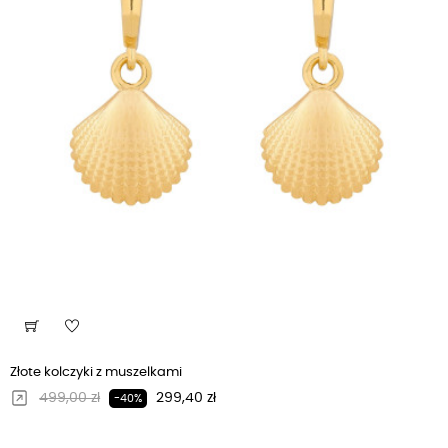
Złote kolczyki z muszelkami
Regularna cena
Cena
499,00 zł
299,40 zł
-40%