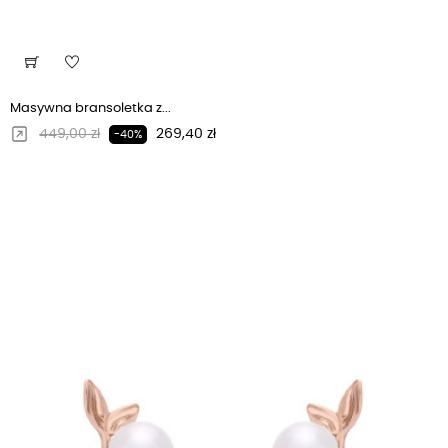
Masywna bransoletka z...
Regularna cena
Cena
449,00 zł
269,40 zł
-40%