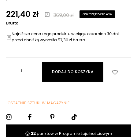
221,40 zł
369,00 zł
OSZCZĘDZASZ 40%
Brutto
Najniższa cena tego produktu w ciągu ostatnich 30 dni
przed obniżką wynosiła 97,30 zł brutto
DODAJ DO KOSZYKA
OSTATNIE SZTUKI W MAGAZYNIE
tag_faces
22
punktów w Programie Lojalnościowym