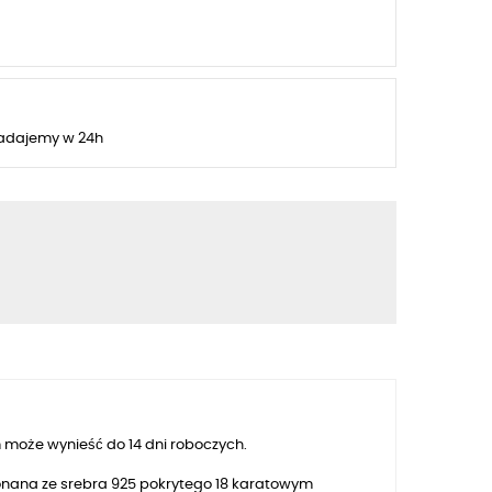
adajemy w 24h
 może wynieść do 14 dni roboczych.
onana ze srebra 925 pokrytego
18
karatowym