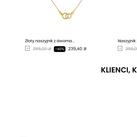
Złoty naszyjnik z dwoma...
Naszyjnik
Regularna cena
Cena
Regu
399,00 zł
239,40 zł
399,0
-40%
KLIENCI, 