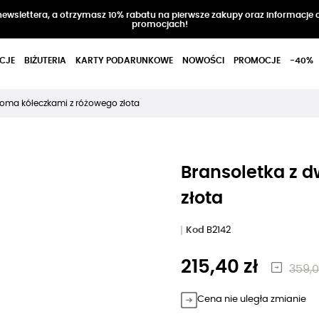
 newslettera, a otrzymasz 10% rabatu na pierwsze zakupy oraz informacje 
promocjach!
CJE
BIŻUTERIA
KARTY PODARUNKOWE
NOWOŚCI
PROMOCJE
-40%
woma kółeczkami z różowego złota
Bransoletka z 
złota
Kod
B2142
215,40 zł
359,0
Cena nie uległa zmianie