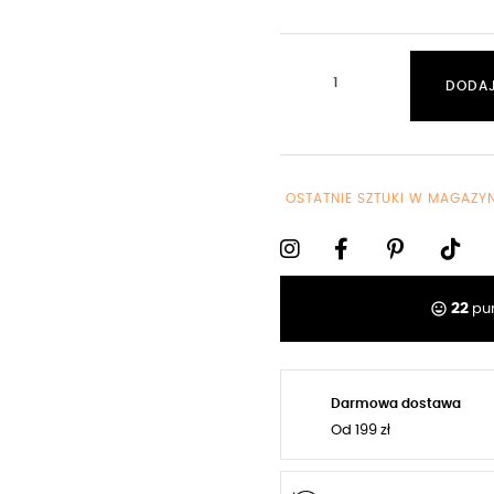
DODAJ
OSTATNIE SZTUKI W MAGAZYN
tag_faces
22
pun
Darmowa dostawa
Od 199 zł