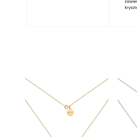
zawies
krysz