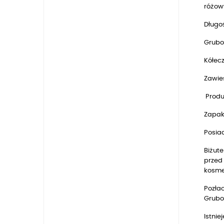
różow
Długoś
Grubo
Kółec
Zawie
Produ
Zapak
Posia
Biżute
przed 
kosmet
Pozłac
Gruboś
Istnie