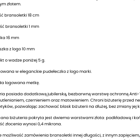
ym złotem.
ć bransoletki 18 cm
ść bransoletki 1 mm
zka 16 mm
szka z logo 10 mm
kt o wadze poniżej 5 g.
owana w eleganckie pudełeczko z logo marki.
da logowana metkę.
ria posiada dodatkową jubilerską, bezbarwną warstwę ochronną Anti-T
utlenianiem, czernieniem oraz matowieniem. Chroni biżuterię przed n
yków, pozwalając zachować blask biżuterii na dłużej, bez zmiany jej k
ana biżuteria pokryta jest dwiema warstwami złota: podkładową i końc
ć złocenia wynosi 0,4 mikrona.
je możliwość zamówienia bransoletki innej długości, z innym zapięciem