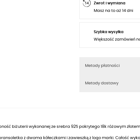
Zwrot i wymiana
Masz na to aż 14 dni
Szybka wysyłka
Większość zamówień n
Metody płatności
Metody dostawy
ność biżuterii wykonanej ze srebra 925 pokrytego 18k różowym złotem
 bransoletka z dwoma kółeczkami
i zawieszką z
logo marki. Całość wyk