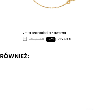
Złota bransoletka z dwoma...
Regularna cena
Cena
359,00 zł
215,40 zł
-40%
I RÓWNIEŻ: