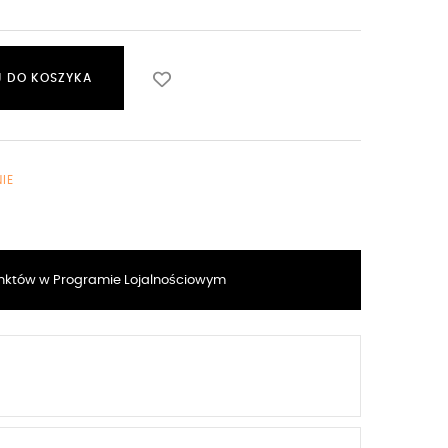
 DO KOSZYKA
IE
któw w Programie Lojalnościowym