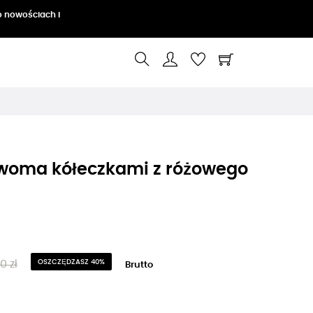
o nowościach i
dwoma kółeczkami z różowego
0 zł
OSZCZĘDZASZ 40%
Brutto