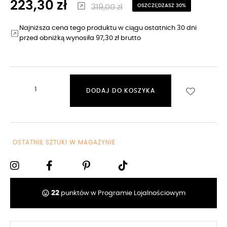
223,30 zł
319,00 zł
OSZCZĘDZASZ 30%
Najniższa cena tego produktu w ciągu ostatnich 30 dni
przed obniżką wynosiła 97,30 zł brutto
DODAJ DO KOSZYKA
OSTATNIE SZTUKI W MAGAZYNIE
tag_faces
22
punktów w Programie Lojalnościowym