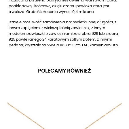
Pozłacana biżuteria pokryta jest dwiema warstwami złota:
podkładową i końcową, dzięki czemu powłoka złota jest
trwalsza. Grubość złocenia wynosi 0,4 mikrona.
Istnieje możliwość zamówienia bransoletki innej długości, z
innym zapięciem, z większą ilością zawieszek, z innym
modelem zawieszki, z zawieszkami ze srebra 925 lub srebra
925 powlekanego 24 karatowym żółtym złotem, z innymi
perłami, kryształami SWAROVSKI® CRYSTAL, kamieniami itp.
POLECAMY RÓWNIEŻ