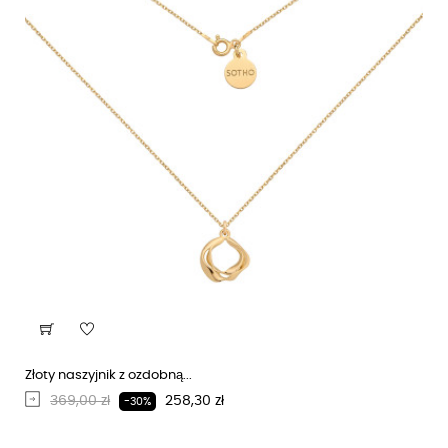
Złoty naszyjnik z ozdobną...
Regularna cena
Cena
369,00 zł
258,30 zł
-30%