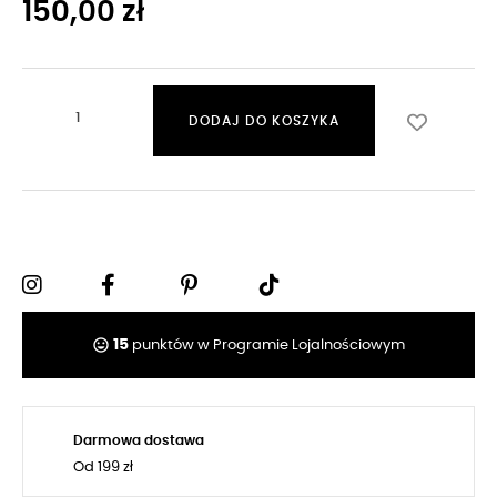
150,00 zł
DODAJ DO KOSZYKA
tag_faces
15
punktów w Programie Lojalnościowym
Darmowa dostawa
Od 199 zł