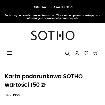
DARMOWA DOSTAWA OD 199 ZŁ
Zapisz się do newslettera, a otrzymasz 10% rabatu na pierwsze zakupy oraz
informacje o nowościach i promocjach!
Przełącz nawigację
☰
Karta podarunkowa SOTHO
wartości 150 zł
Kod
K150