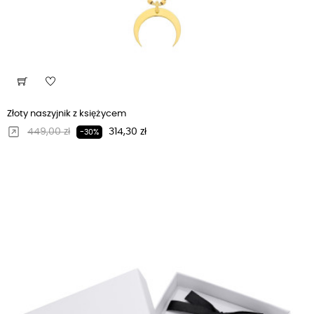
Złoty naszyjnik z księżycem
Regularna cena
Cena
449,00 zł
314,30 zł
-30%