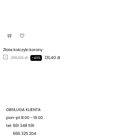
Złote kolczyki korony
Regularna cena
Cena
219,00 zł
131,40 zł
-40%
OBSŁUGA KLIENTA
pon-pt 8:00 - 16:00
tel: 661 348 591
666 325 204