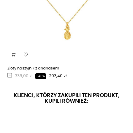
Złoty naszyjnik z ananasem
Regularna cena
Cena
339,00 zł
203,40 zł
-40%
KLIENCI, KTÓRZY ZAKUPILI TEN PRODUKT,
KUPILI RÓWNIEŻ: