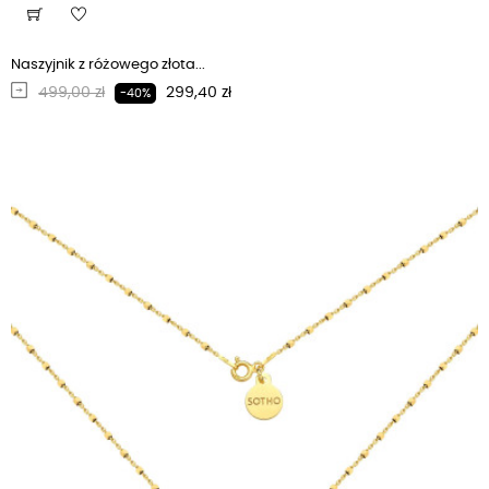
Naszyjnik z różowego złota...
Regularna cena
Cena
499,00 zł
299,40 zł
-40%