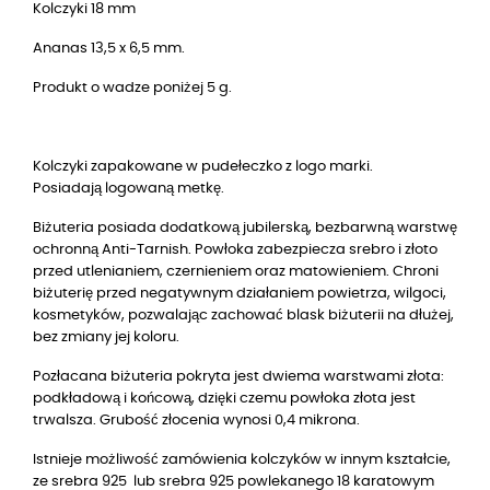
Kolczyki 18 mm
Ananas 13,5 x 6,5 mm.
Produkt o wadze poniżej 5 g.
Kolczyki zapakowane w pudełeczko z logo marki.
Posiadają logowaną metkę.
Biżuteria posiada dodatkową jubilerską, bezbarwną warstwę
ochronną Anti-Tarnish. Powłoka zabezpiecza srebro i złoto
przed utlenianiem, czernieniem oraz matowieniem. Chroni
biżuterię przed negatywnym działaniem powietrza, wilgoci,
kosmetyków, pozwalając zachować blask biżuterii na dłużej,
bez zmiany jej koloru.
Pozłacana biżuteria pokryta jest dwiema warstwami złota:
podkładową i końcową, dzięki czemu powłoka złota jest
trwalsza. Grubość złocenia wynosi 0,4 mikrona.
Istnieje możliwość zamówienia kolczyków w innym kształcie,
ze srebra 925 lub srebra 925 powlekanego 18 karatowym