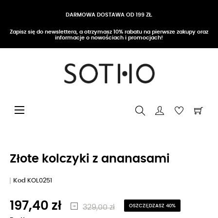
DARMOWA DOSTAWA OD 199 ZŁ
Zapisz się do newslettera, a otrzymasz 10% rabatu na pierwsze zakupy oraz
informacje o nowościach i promocjach!
Przełącz nawigację
☰
Złote kolczyki z ananasami
Kod
KOL0251
197,40 zł
329,00 zł
OSZCZĘDZASZ 40%