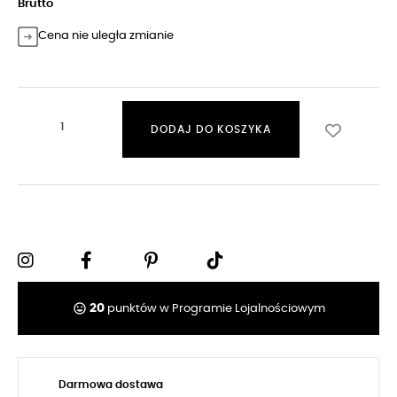
Brutto
Cena nie uległa zmianie
DODAJ DO KOSZYKA
tag_faces
20
punktów w Programie Lojalnościowym
Darmowa dostawa