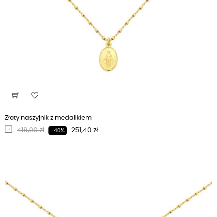
Złoty naszyjnik z medalikiem
Regularna cena
Cena
419,00 zł
251,40 zł
-40%