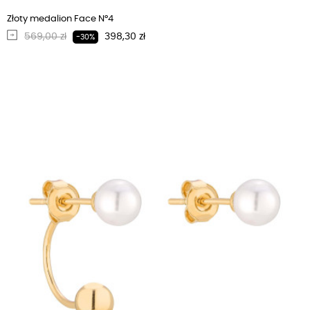
Złoty medalion Face N°4
Regularna cena
Cena
569,00 zł
398,30 zł
-30%