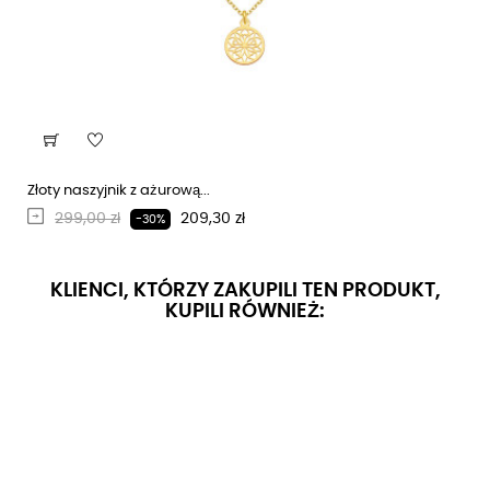
Złoty naszyjnik z ażurową...
Regularna cena
Cena
299,00 zł
209,30 zł
-30%
KLIENCI, KTÓRZY ZAKUPILI TEN PRODUKT,
KUPILI RÓWNIEŻ: