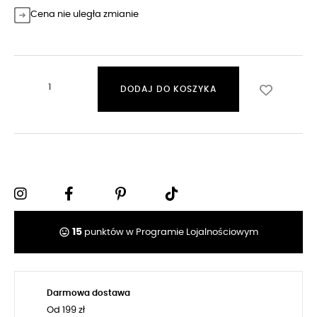
Cena nie uległa zmianie
DODAJ DO KOSZYKA
tag_faces
15
punktów w Programie Lojalnościowym
Darmowa dostawa
Od 199 zł