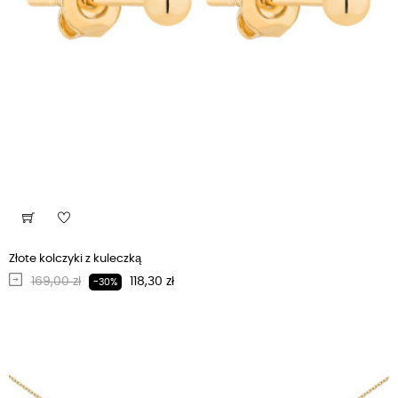
Złote kolczyki z kuleczką
Regularna cena
Cena
169,00 zł
118,30 zł
-30%