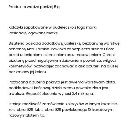
Produkt o wadze poniżej 5 g.
Kolczyki zapakowane w pudełeczko z logo marki.
Posiadają logowaną metkę.
Biżuteria posiada dodatkową jubilerską, bezbarwną warstwę
ochronną Anti-Tarnish. Powłoka zabezpiecza srebro i złoto
przed utlenianiem, czernieniem oraz matowieniem. Chroni
biżuterię przed negatywnym działaniem powietrza, wilgoci,
kosmetyków, pozwalając zachować blask biżuterii na dłużej,
bez zmiany jej koloru.
Pozłacana biżuteria pokryta jest dwiema warstwami złota:
podkładową i końcową, dzięki czemu powłoka złota jest
trwalsza. Grubość złocenia wynosi 0,4 mikrona.
Istnieje możliwość zamówienia kolczyków w innym kształcie,
ze srebra 925 lub srebra 925 powlekanego 18 karatowym
różowym złotem itp.