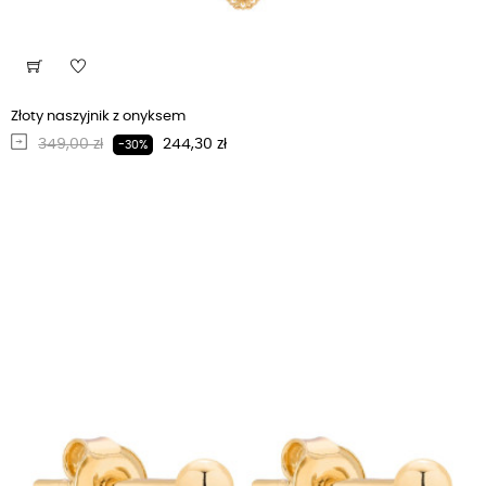
Złoty naszyjnik z onyksem
Regularna cena
Cena
349,00 zł
244,30 zł
-30%