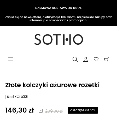
DARMOWA DOSTAWA OD 199 ZŁ
Zapisz się do newslettera, a otrzymasz 10% rabatu na pierwsze zakupy oraz
informacje o nowościach i promocjach!
Przełącz nawigację
☰
Złote kolczyki ażurowe rozetki
Kod
KOL0331
146,30 zł
209,00 zł
OSZCZĘDZASZ 30%