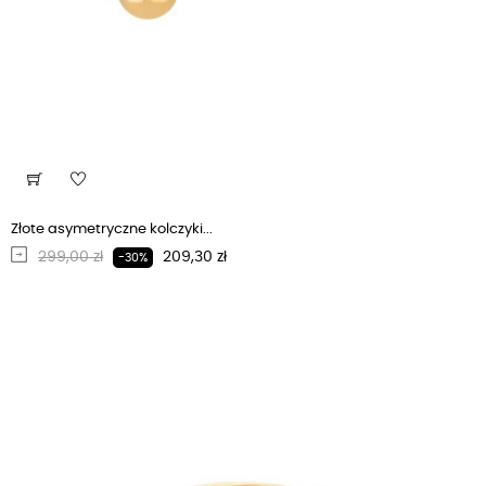
Złote asymetryczne kolczyki...
Regularna cena
Cena
299,00 zł
209,30 zł
-30%