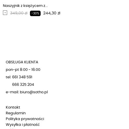
Naszyjnik z księżycem z...
Regularna cena
Cena
349,00 zł
244,30 zł
-30%
OBSŁUGA KLIENTA
pon-pt 8:00 - 16:00
tel: 661 348 591
666 325 204
e-mail: biuro@sotho.pl
Kontakt
Regulamin
Polityka prywatności
Wysyłka i płatność