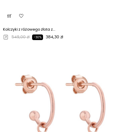
Kolczyki z różowego złota z...
Regularna cena
Cena
549,00 zł
384,30 zł
-30%