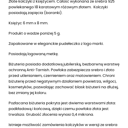
Złote kolczyki z księżycem. Całość wykonana ze srebra 925
powlekanego 18 karatowym różowym złotem.
Kolczyki
posiadają zapięcia (baranki).
Księżyc 6 mm x 8 mm.
Produkt o wadze poniżej 5 g.
Zapakowane w eleganckie pudełeczko z logo marki.
Posiadają logowaną metkę.
Biżuteria posiada dodatkową jubilerską, bezbarwną warstwę
ochronną Anti-Tarnish. Powłoka zabezpiecza srebro i złoto
przed utlenianiem, czernieniem oraz matowieniem. Chroni
biżuterię przed negatywnym działaniem powietrza, wilgoci,
kosmetyków, pozwalając zachować blask biżuterii na dłużej,
bez zmiany jej koloru.
Pozłacana biżuteria pokryta jest dwiema warstwami złota:
podkładową i końcową, dzięki czemu powłoka złota jest
trwalsza. Grubość złocenia wynosi 0,4 mikrona.
Istnieje możliwość zamówienia kolczyków w wersji ze srebra