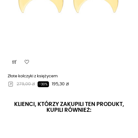
Złote kolczyki z księżycem
Regularna cena
Cena
279,00 zł
195,30 zł
-30%
KLIENCI, KTÓRZY ZAKUPILI TEN PRODUKT,
KUPILI RÓWNIEŻ: