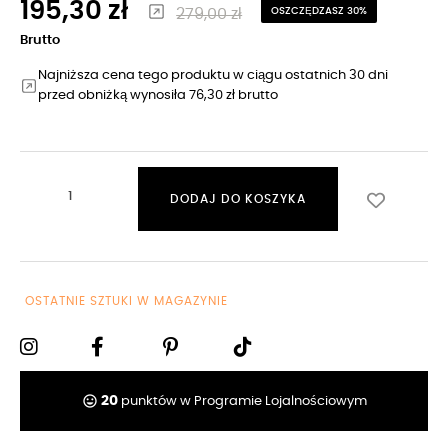
195,30 zł
279,00 zł
OSZCZĘDZASZ 30%
Brutto
Najniższa cena tego produktu w ciągu ostatnich 30 dni
przed obniżką wynosiła 76,30 zł brutto
DODAJ DO KOSZYKA
OSTATNIE SZTUKI W MAGAZYNIE
tag_faces
20
punktów w Programie Lojalnościowym