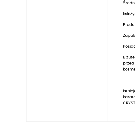
Średn
księż
Produk
Zapak
Posia
Biżute
przed 
kosmet
Istnie
karat
CRYSTA