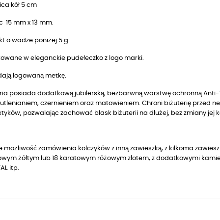
ica kół 5 cm
yc 15 mm x 13 mm.
t o wadze poniżej 5 g.
owane w eleganckie pudełeczko z logo marki.
dają logowaną metkę.
ria posiada dodatkową jubilerską, bezbarwną warstwę ochronną Anti-T
utlenianiem, czernieniem oraz matowieniem. Chroni biżuterię przed n
yków, pozwalając zachować blask biżuterii na dłużej, bez zmiany jej k
je możliwość zamówienia kolczyków z inną zawieszką, z kilkoma zawiesz
owym żółtym lub 18 karatowym różowym złotem
, z dodatkowymi kamie
L itp.