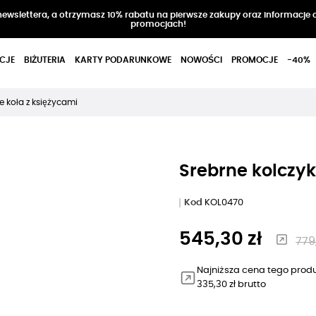
 newslettera, a otrzymasz 10% rabatu na pierwsze zakupy oraz informacje 
promocjach!
CJE
BIŻUTERIA
KARTY PODARUNKOWE
NOWOŚCI
PROMOCJE
-40%
e koła z księżycami
Srebrne kolczyk
Kod
KOL0470
545,30 zł
779
Najniższa cena tego produ
335,30 zł brutto