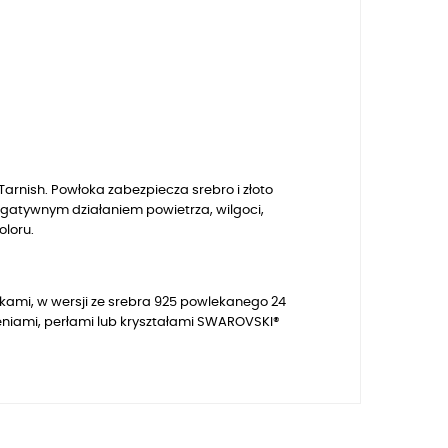
arnish. Powłoka zabezpiecza srebro i złoto
egatywnym działaniem powietrza, wilgoci,
oloru.
kami, w wersji
ze srebra 925 powlekanego 24
niami, perłami lub kryształami SWAROVSKI®