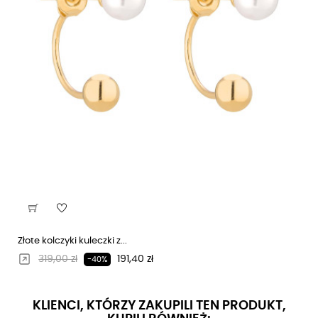
Złote kolczyki kuleczki z...
Regularna cena
Cena
319,00 zł
191,40 zł
-40%
KLIENCI, KTÓRZY ZAKUPILI TEN PRODUKT,