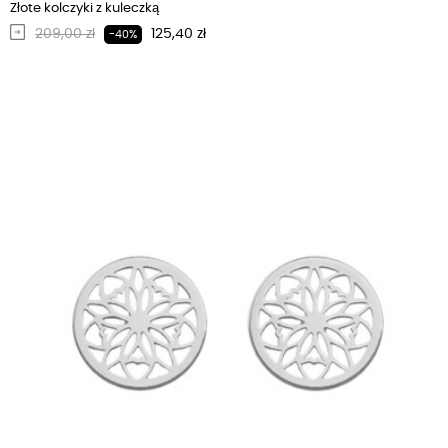
Złote kolczyki z kuleczką
Regularna cena
Cena
209,00 zł
125,40 zł
-40%