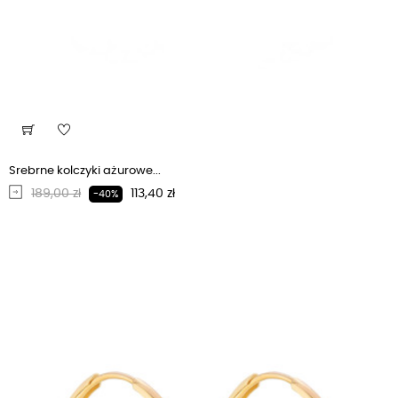
Srebrne kolczyki ażurowe...
Regularna cena
Cena
189,00 zł
113,40 zł
-40%