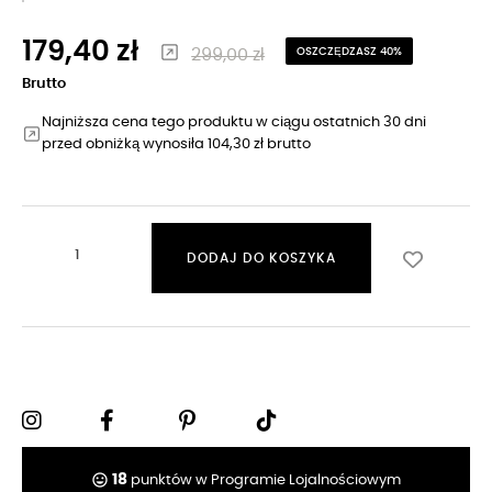
179,40 zł
299,00 zł
OSZCZĘDZASZ 40%
Brutto
Najniższa cena tego produktu w ciągu ostatnich 30 dni
przed obniżką wynosiła 104,30 zł brutto
DODAJ DO KOSZYKA
tag_faces
18
punktów w Programie Lojalnościowym