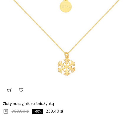
Złoty naszyjnik ze śnieżynką
Regularna cena
Cena
399,00 zł
239,40 zł
-40%