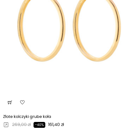
Złote kolczyki grube koła
Regularna cena
Cena
269,00 zł
161,40 zł
-40%