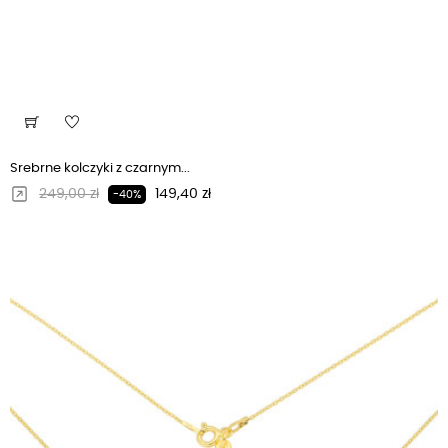
Srebrne kolczyki z czarnym...
Regularna cena
Cena
249,00 zł
149,40 zł
-40%