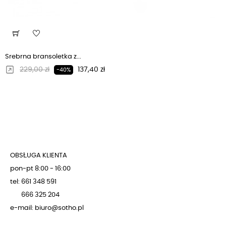
Srebrna bransoletka z...
Regularna cena
Cena
229,00 zł
137,40 zł
-40%
OBSŁUGA KLIENTA
pon-pt 8:00 - 16:00
tel: 661 348 591
666 325 204
e-mail: biuro@sotho.pl