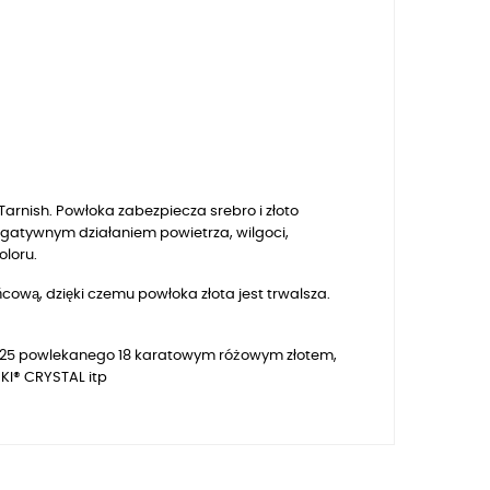
arnish. Powłoka zabezpiecza srebro i złoto
egatywnym działaniem powietrza, wilgoci,
oloru.
ową, dzięki czemu powłoka złota jest trwalsza.
a 925 powlekanego 18 karatowym różowym złotem,
KI® CRYSTAL itp