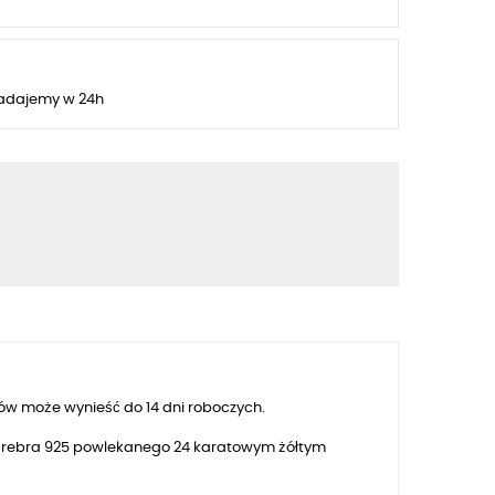
adajemy w 24h
ków może wynieść do
14
dni roboczych.
ze srebra 925 powlekanego 24 karatowym żółtym