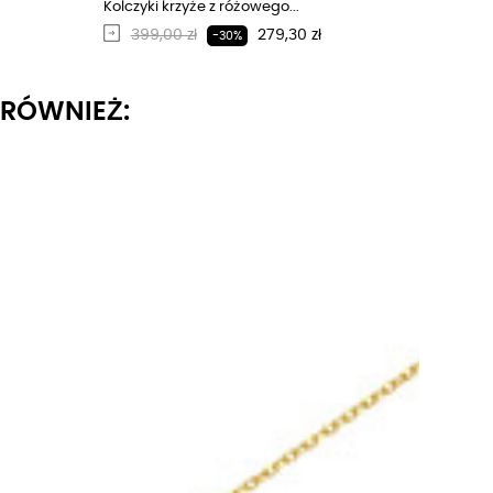
Kolczyki krzyże z różowego...
Regularna cena
Cena
399,00 zł
279,30 zł
-30%
I RÓWNIEŻ: