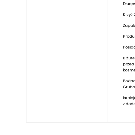
Długo
Krzyż 
Zapak
Produk
Posia
Biżute
przed 
kosmet
Pozłac
Gruboś
Istni
z dod