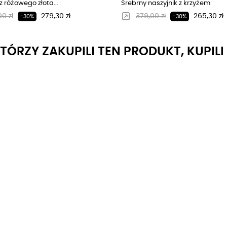
z różowego złota...
Srebrny naszyjnik z krzyżem
larna cena
Cena
Regularna cena
Cena
0 zł
279,30 zł
379,00 zł
265,30 zł
-30%
-30%
KTÓRZY ZAKUPILI TEN PRODUKT, KUPIL