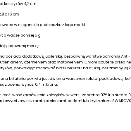
ść kolczyków 4,2 cm
2,8 x 1,6 cm
owane w eleganckie pudełeczko z logo marki.
t o wadze poniżej 5 g.
dają logowaną metkę.
ria posiada dodatkową jubilerską, bezbarwną warstwę ochronną Anti-T
utlenianiem, czernieniem oraz matowieniem. Chroni biżuterię przed n
yków, pozwalając zachować blask biżuterii na dłużej, bez zmiany jej k
ana biżuteria pokryta jest dwiema warstwami złota: podkładową i końc
ć złocenia wynosi 0,4 mikrona.
eje możliwość zamówienia kolczyków w wersji ze srebra 925 lub srebr
atkowymi zawieszkami, kamieniami, perłami lub kryształami SWAROVS