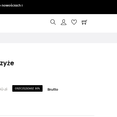
o nowościach i
rzyże
0 zł
OSZCZĘDZASZ 30%
Brutto