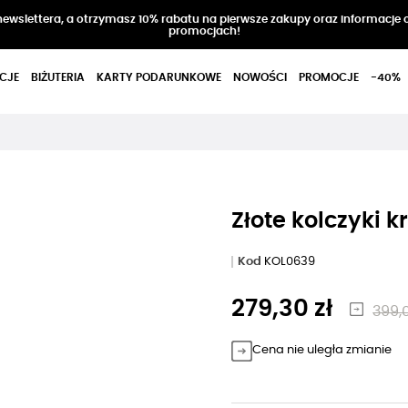
 newslettera, a otrzymasz 10% rabatu na pierwsze zakupy oraz informacje 
promocjach!
CJE
BIŻUTERIA
KARTY PODARUNKOWE
NOWOŚCI
PROMOCJE
-40%
Złote kolczyki k
Kod
KOL0639
279,30 zł
399,0
Cena nie uległa zmianie