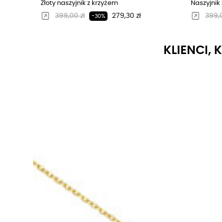
Złoty naszyjnik z krzyżem
Naszyjnik 
Regularna cena
Cena
Regu
399,00 zł
279,30 zł
399,0
-30%
KLIENCI, 