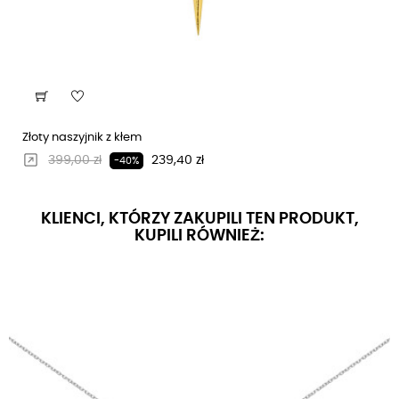
Złoty naszyjnik z kłem
Regularna cena
Cena
399,00 zł
239,40 zł
-40%
KLIENCI, KTÓRZY ZAKUPILI TEN PRODUKT,
KUPILI RÓWNIEŻ: