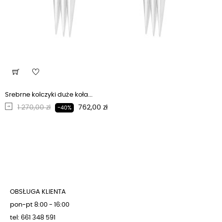
Srebrne kolczyki duże koła...
Regularna cena
Cena
1 270,00 zł
762,00 zł
-40%
OBSŁUGA KLIENTA
pon-pt 8:00 - 16:00
tel: 661 348 591