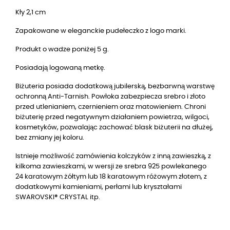
Kły 2,1 cm
Zapakowane w eleganckie pudełeczko z logo marki.
Produkt o wadze poniżej 5 g.
Posiadają logowaną metkę.
Biżuteria posiada dodatkową jubilerską, bezbarwną warstwę
ochronną Anti-Tarnish. Powłoka zabezpiecza srebro i złoto
przed utlenianiem, czernieniem oraz matowieniem. Chroni
biżuterię przed negatywnym działaniem powietrza, wilgoci,
kosmetyków, pozwalając zachować blask biżuterii na dłużej,
bez zmiany jej koloru.
Istnieje możliwość zamówienia kolczyków z inną zawieszką, z
kilkoma zawieszkami, w wersji
ze srebra 925 powlekanego
24 karatowym żółtym lub 18 karatowym różowym złotem
, z
dodatkowymi kamieniami, perłami lub kryształami
SWAROVSKI® CRYSTAL itp.