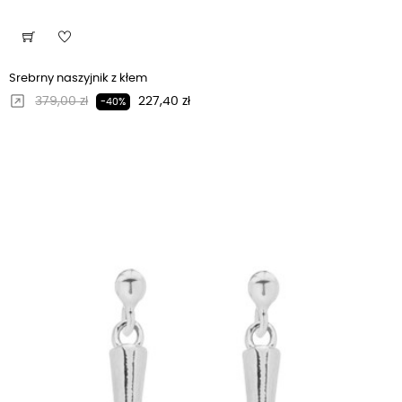
Srebrny naszyjnik z kłem
Regularna cena
Cena
379,00 zł
227,40 zł
-40%