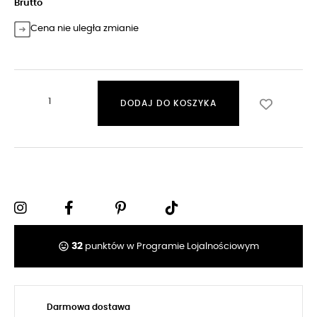
Brutto
Cena nie uległa zmianie
DODAJ DO KOSZYKA
tag_faces
32
punktów w Programie Lojalnościowym
Darmowa dostawa