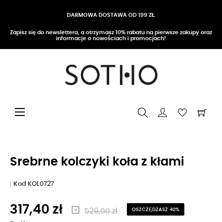
DARMOWA DOSTAWA OD 199 ZŁ
Zapisz się do newslettera, a otrzymasz 10% rabatu na pierwsze zakupy oraz
informacje o nowościach i promocjach!
Przełącz nawigację
☰
Srebrne kolczyki koła z kłami
Kod
KOL0727
317,40 zł
529,00 zł
OSZCZĘDZASZ 40%