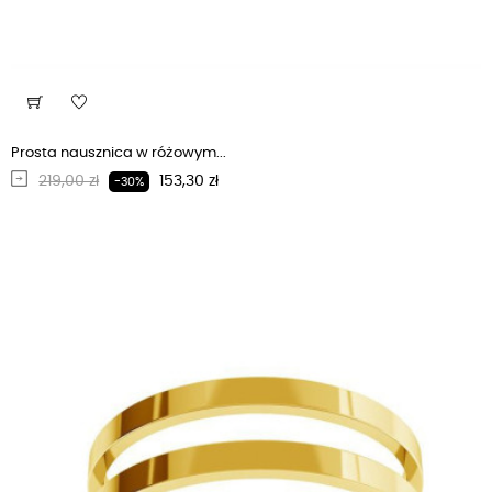
Prosta nausznica w różowym...
Regularna cena
Cena
219,00 zł
153,30 zł
-30%