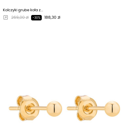
Kolczyki grube koła z...
Regularna cena
Cena
269,00 zł
188,30 zł
-30%