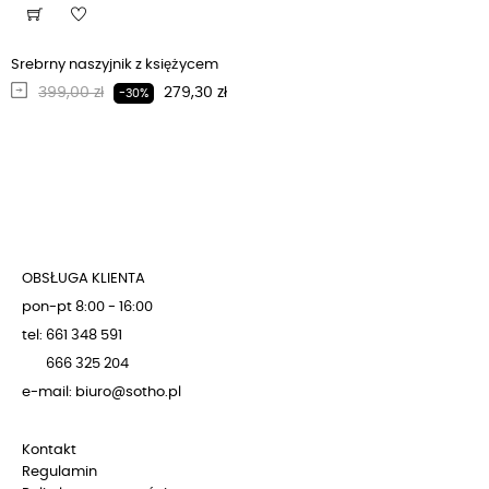
Srebrny naszyjnik z księżycem
Regularna cena
Cena
399,00 zł
279,30 zł
-30%
OBSŁUGA KLIENTA
pon-pt 8:00 - 16:00
tel: 661 348 591
666 325 204
e-mail: biuro@sotho.pl
Kontakt
Regulamin