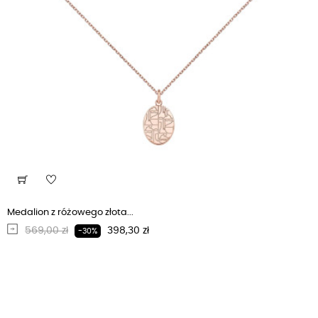
Medalion z różowego złota...
Regularna cena
Cena
569,00 zł
398,30 zł
-30%