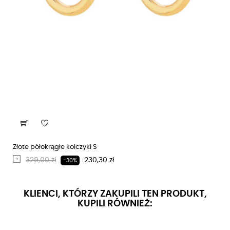
Złote półokrągłe kolczyki S
Regularna cena
Cena
329,00 zł
230,30 zł
-30%
KLIENCI, KTÓRZY ZAKUPILI TEN PRODUKT,
KUPILI RÓWNIEŻ: