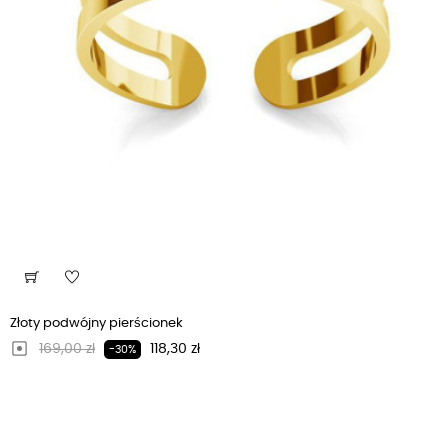
Złoty podwójny pierścionek
Regularna cena
Cena
169,00 zł
118,30 zł
-30%