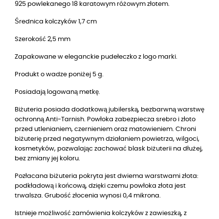
925 powlekanego 18 karatowym różowym złotem.
Średnica kolczyków 1,7 cm
Szerokość 2,5 mm
Zapakowane w eleganckie pudełeczko z logo marki.
Produkt o wadze poniżej 5 g.
Posiadają logowaną metkę.
Biżuteria posiada dodatkową jubilerską, bezbarwną warstwę
ochronną Anti-Tarnish. Powłoka zabezpiecza srebro i złoto
przed utlenianiem, czernieniem oraz matowieniem. Chroni
biżuterię przed negatywnym działaniem powietrza, wilgoci,
kosmetyków, pozwalając zachować blask biżuterii na dłużej,
bez zmiany jej koloru.
Pozłacana biżuteria pokryta jest dwiema warstwami złota:
podkładową i końcową, dzięki czemu powłoka złota jest
trwalsza. Grubość złocenia wynosi 0,4 mikrona.
Istnieje możliwość zamówienia kolczyków z zawieszką, z