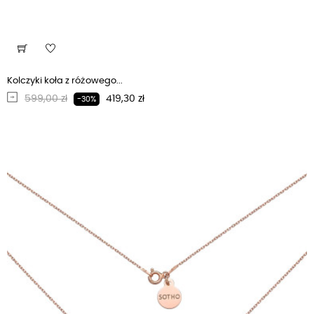
Kolczyki koła z różowego...
Regularna cena
Cena
599,00 zł
419,30 zł
-30%