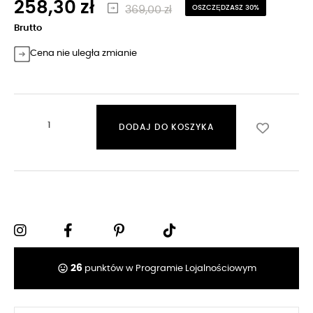
258,30 zł
369,00 zł
OSZCZĘDZASZ 30%
Brutto
Cena nie uległa zmianie
DODAJ DO KOSZYKA
tag_faces
26
punktów w Programie Lojalnościowym