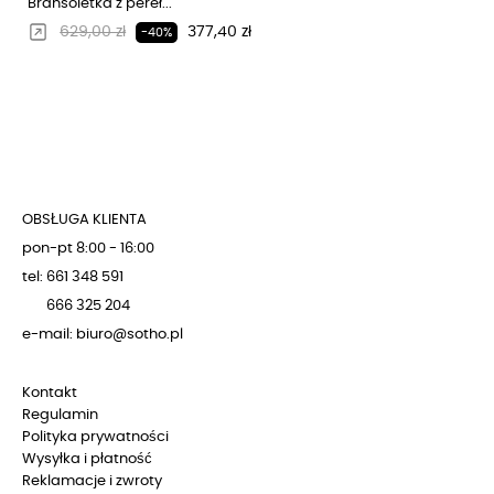
Bransoletka z pereł...
Regularna cena
Cena
629,00 zł
377,40 zł
-40%
OBSŁUGA KLIENTA
pon-pt 8:00 - 16:00
tel: 661 348 591
666 325 204
e-mail: biuro@sotho.pl
Kontakt
Regulamin
Polityka prywatności
Wysyłka i płatność
Reklamacje i zwroty