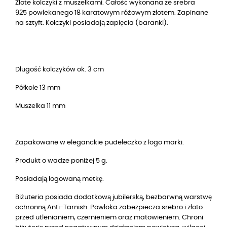
Złote kolczyki z muszelkam
i
. Całość wykonana ze srebra
925 powlekanego
18
karatowym różowym złotem. Zapinane
na sztyft. Kolczyki posiadają zapięcia (baranki).
Długość kolczyków ok. 3 cm
Półkole 13 mm
Muszelka 11 mm
Zapakowane w eleganckie pudełeczko z logo marki.
Produkt o wadze poniżej 5 g.
Posiadają logowaną metkę.
Biżuteria posiada dodatkową jubilerską, bezbarwną warstwę
ochronną Anti-Tarnish. Powłoka zabezpiecza srebro i złoto
przed utlenianiem, czernieniem oraz matowieniem. Chroni