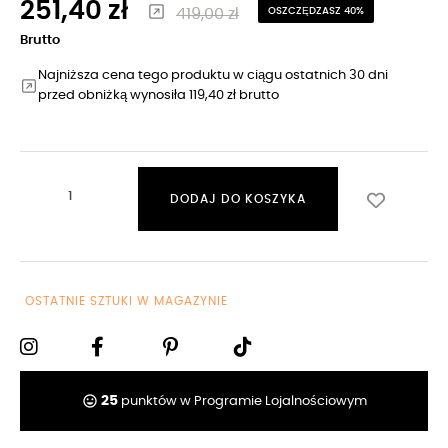
251,40 zł
419,00 zł
OSZCZĘDZASZ 40%
Brutto
Najniższa cena tego produktu w ciągu ostatnich 30 dni
przed obniżką wynosiła 119,40 zł brutto
DODAJ DO KOSZYKA
OSTATNIE SZTUKI W MAGAZYNIE
tag_faces
25
punktów w Programie Lojalnościowym