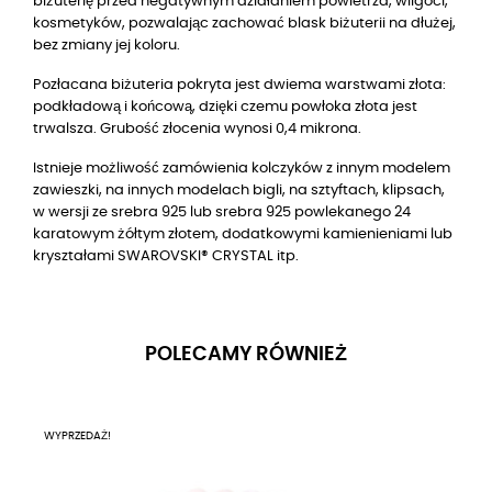
biżuterię przed negatywnym działaniem powietrza, wilgoci,
kosmetyków, pozwalając zachować blask biżuterii na dłużej,
bez zmiany jej koloru.
Pozłacana biżuteria pokryta jest dwiema warstwami złota:
podkładową i końcową, dzięki czemu powłoka złota jest
trwalsza. Grubość złocenia wynosi 0,4 mikrona.
Istnieje możliwość zamówienia kolczyków z innym modelem
zawieszki, na innych modelach bigli, na sztyftach, klipsach,
w wersji ze srebra 925 lub srebra 925 powlekanego 24
karatowym żółtym złotem, dodatkowymi kamienieniami lub
kryształami SWAROVSKI® CRYSTAL itp.
POLECAMY RÓWNIEŻ
WYPRZEDAŻ!