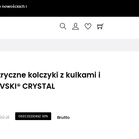
o nowościach i
yczne kolczyki z kulkami i
VSKI® CRYSTAL
00 zł
OSZCZĘDZASZ 30%
Brutto