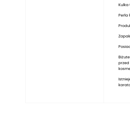
Kulka
Perła
Produk
Zapak
Posia
Biżute
przed 
kosmet
Istnie
karat