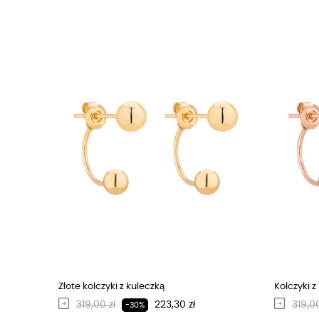
Złote kolczyki z kuleczką
Kolczyki z 
Regularna cena
Cena
Regu
319,00 zł
223,30 zł
319,00
-30%