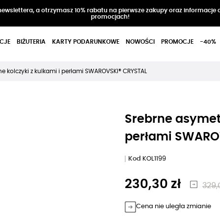
 newslettera, a otrzymasz 10% rabatu na pierwsze zakupy oraz informacje 
promocjach!
CJE
BIŻUTERIA
KARTY PODARUNKOWE
NOWOŚCI
PROMOCJE
-40%
e kolczyki z kulkami i perłami SWAROVSKI® CRYSTAL
Srebrne asymetr
perłami SWARO
Kod
KOL1199
230,30 zł
329,
Cena nie uległa zmianie