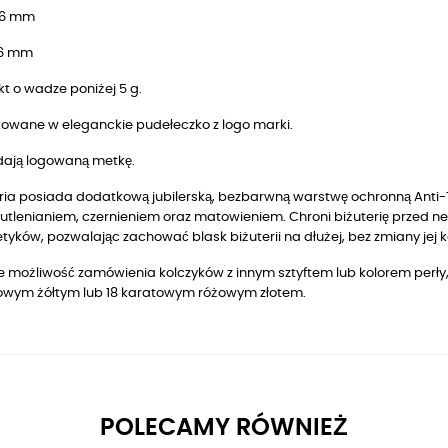
 6 mm
 6 mm
t o wadze poniżej 5 g.
owane w eleganckie pudełeczko z logo marki.
dają logowaną metkę.
ria posiada dodatkową jubilerską, bezbarwną warstwę ochronną Anti-T
utlenianiem, czernieniem oraz matowieniem. Chroni biżuterię przed n
yków, pozwalając zachować blask biżuterii na dłużej, bez zmiany jej k
je możliwość zamówienia kolczyków z innym sztyftem lub kolorem perły
owym żółtym lub 18 karatowym różowym złotem.
POLECAMY RÓWNIEŻ