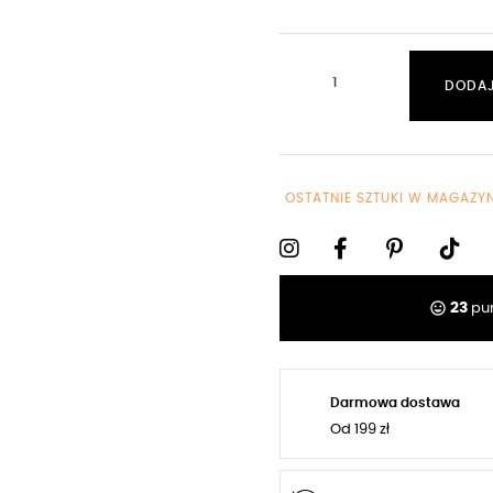
DODAJ
OSTATNIE SZTUKI W MAGAZYN
tag_faces
23
pun
Darmowa dostawa
Od 199 zł