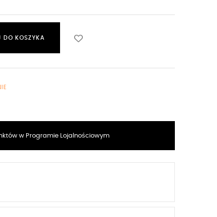
 DO KOSZYKA
IE
któw w Programie Lojalnościowym