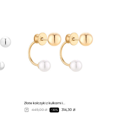
Złote kolczyki z kulkami i...
Regularna cena
Cena
449,00 zł
314,30 zł
-30%