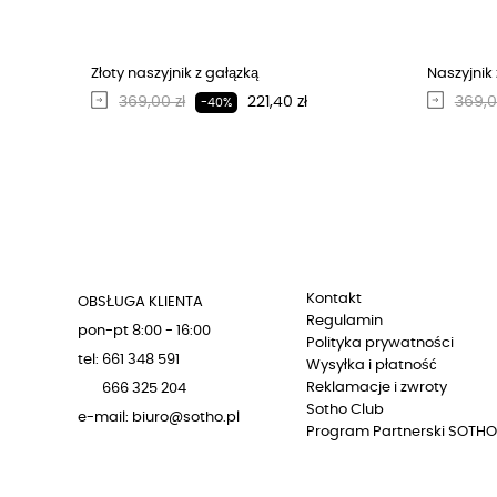
Złoty naszyjnik z gałązką
Naszyjnik 
Regularna cena
Cena
Regu
369,00 zł
221,40 zł
369,0
-40%
Kontakt
OBSŁUGA KLIENTA
Regulamin
pon-pt 8:00 - 16:00
Polityka prywatności
tel: 661 348 591
Wysyłka i płatność
Reklamacje i zwroty
666 325 204
Sotho Club
e-mail: biuro@sotho.pl
Program Partnerski SOTHO