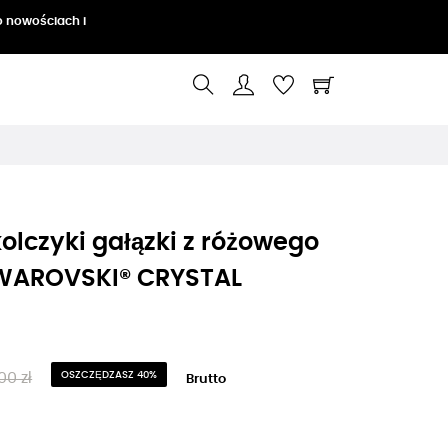
o nowościach i
lczyki gałązki z różowego
SWAROVSKI® CRYSTAL
00 zł
OSZCZĘDZASZ 40%
Brutto