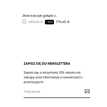
Złote kolczyki gałązki z...
Regularna cena
Cena
299,00 zł
179,40 zł
-40%
ZAPISZ SIĘ DO NEWSLETTERA
Zapisz się, a otrzymasz 10% rabatu na
zakupy oraz informacje o nowościach i
promocjach!