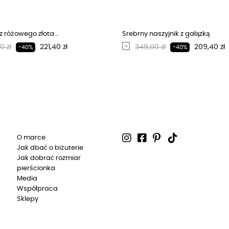
z różowego złota...
Srebrny naszyjnik z gałązką
larna cena
Cena
Regularna cena
Cena
0 zł
221,40 zł
349,00 zł
209,40 zł
-40%
-40%
O marce
Jak dbać o biżuterie
Jak dobrać rozmiar
pierścionka
Media
Współpraca
Sklepy