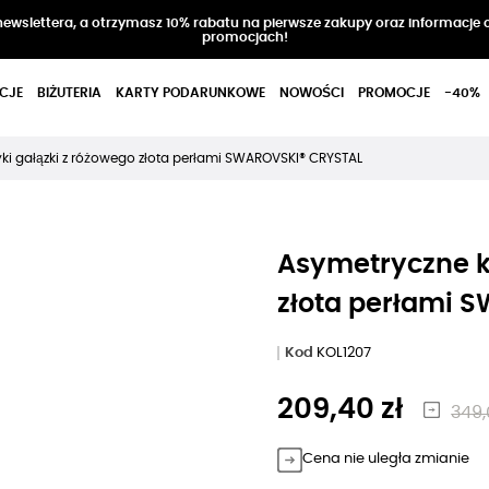
 newslettera, a otrzymasz 10% rabatu na pierwsze zakupy oraz informacje 
promocjach!
CJE
BIŻUTERIA
KARTY PODARUNKOWE
NOWOŚCI
PROMOCJE
-40%
ki gałązki z różowego złota perłami SWAROVSKI® CRYSTAL
Asymetryczne ko
złota perłami 
Kod
KOL1207
209,40 zł
349,
Cena nie uległa zmianie