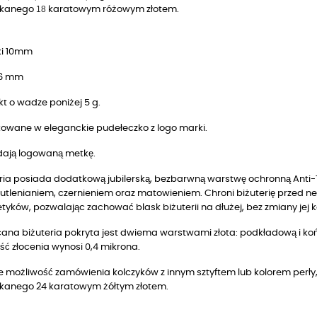
18
ekanego
karatowym różowym złotem.
ki 10mm
 6 mm
t o wadze poniżej 5 g.
owane w eleganckie pudełeczko z logo marki.
dają logowaną metkę.
ria posiada dodatkową jubilerską, bezbarwną warstwę ochronną Anti-T
utlenianiem, czernieniem oraz matowieniem. Chroni biżuterię przed n
yków, pozwalając zachować blask biżuterii na dłużej, bez zmiany jej k
ana biżuteria pokryta jest dwiema warstwami złota: podkładową i końc
ść złocenia wynosi 0,4 mikrona.
je możliwość zamówienia kolczyków z innym sztyftem lub kolorem perły,
kanego 24 karatowym żółtym złotem.