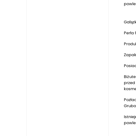
powl
Gałąz
Perła
Produk
Zapak
Posia
Biżute
przed 
kosmet
Pozłac
Grubo
Istnie
powle