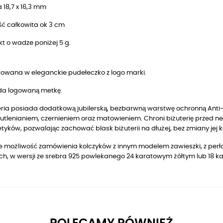
 18,7 x 16,3 mm
ść całkowita ok 3 cm
t o wadze poniżej 5 g.
owana w eleganckie pudełeczko z logo marki.
da logowaną metkę.
ria posiada dodatkową jubilerską, bezbarwną warstwę ochronną Anti-T
utlenianiem, czernieniem oraz matowieniem. Chroni biżuterię przed n
yków, pozwalając zachować blask biżuterii na dłużej, bez zmiany jej k
je możliwość zamówienia kolczyków z innym modelem zawieszki, z perła
ach, w wersji ze srebra 925 powlekanego 24 karatowym żółtym lub 18