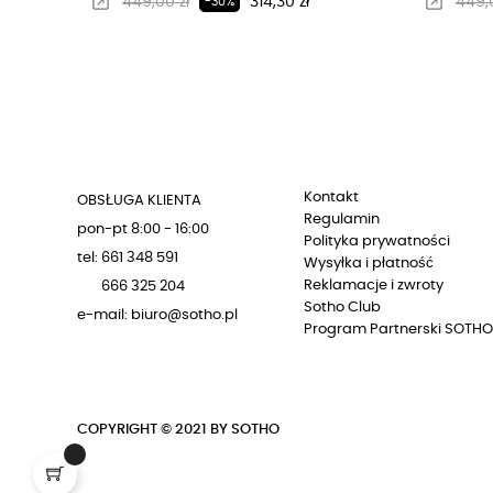
Regularna cena
Cena
Regu
449,00 zł
314,30 zł
449,0
-30%
Kontakt
OBSŁUGA KLIENTA
Regulamin
pon-pt 8:00 - 16:00
Polityka prywatności
tel: 661 348 591
Wysyłka i płatność
Reklamacje i zwroty
666 325 204
Sotho Club
e-mail: biuro@sotho.pl
Program Partnerski SOTHO
COPYRIGHT © 2021 BY SOTHO