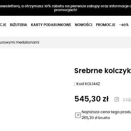
 newslettera, a otrzymasz 10% rabatu na pierwsze zakupy oraz informacje 
promocjach!
CJE
BIŻUTERIA
KARTY PODARUNKOWE
NOWOŚCI
PROMOCJE
-40%
 ażurowymi medalionami
Srebrne kolczy
Kod
KOL1442
545,30 zł
779
Najniższa cena tego produ
265,30 zł brutto