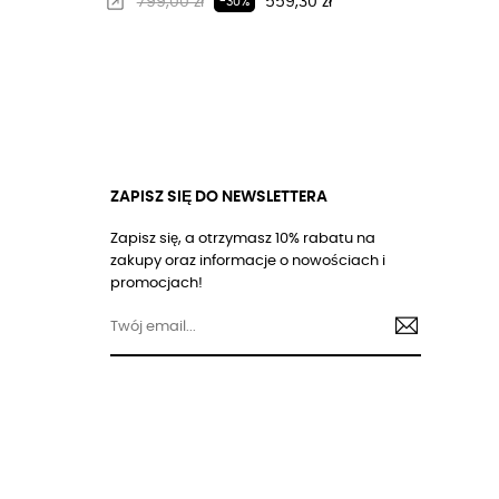
Regularna cena
Cena
799,00 zł
559,30 zł
-30%
ZAPISZ SIĘ DO NEWSLETTERA
Zapisz się, a otrzymasz 10% rabatu na
zakupy oraz informacje o nowościach i
promocjach!