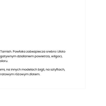
arnish. Powłoka zabezpiecza srebro i złoto
egatywnym działaniem powietrza, wilgoci,
oloru.
mi, na innych modelach bigli, na sztyftach,
 karatowym różowym złotem.