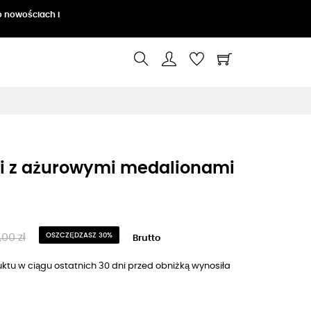
o nowościach i
ki z ażurowymi medalionami
,00 zł
OSZCZĘDZASZ 30%
Brutto
ktu w ciągu ostatnich 30 dni przed obniżką wynosiła