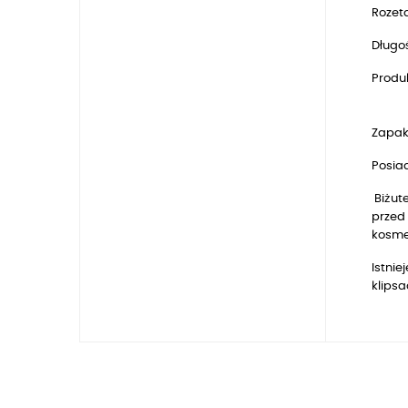
Rozeta
Długo
Produk
Zapak
Posia
Biżute
przed 
kosmet
Istnie
klips