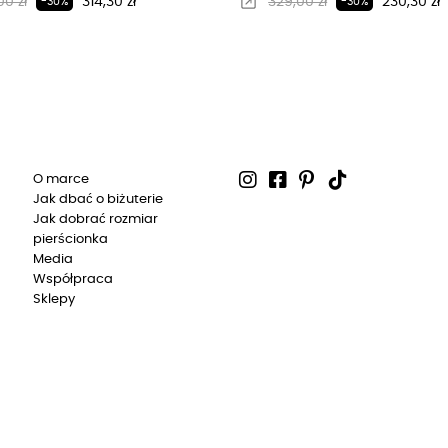
larna cena
Cena
Regularna cena
Cena
0 zł
314,30 zł
329,00 zł
230,30 zł
-30%
-30%
O marce
Jak dbać o biżuterie
Jak dobrać rozmiar
pierścionka
Media
Współpraca
Sklepy