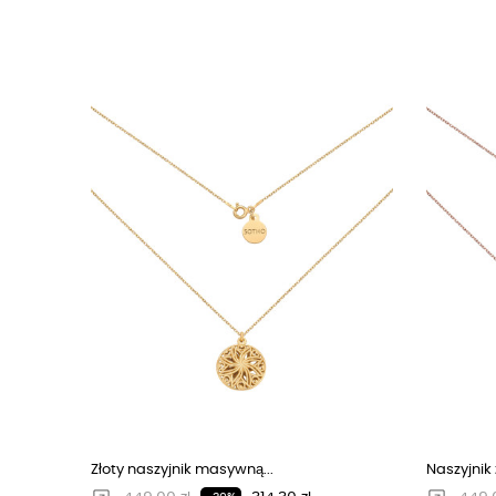
Złoty naszyjnik masywną...
Naszyjnik 