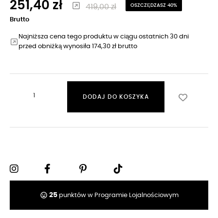
251,40 zł
419,00 zł
OSZCZĘDZASZ 40%
Brutto
Najniższa cena tego produktu w ciągu ostatnich 30 dni
przed obniżką wynosiła 174,30 zł brutto
DODAJ DO KOSZYKA
tag_faces
25
punktów w Programie Lojalnościowym