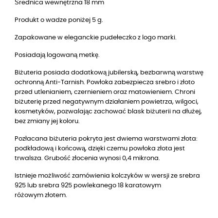
Średnica wewnętrzna 18 mm
Produkt o wadze poniżej 5 g.
Zapakowane w eleganckie pudełeczko z logo marki.
Posiadają logowaną metkę.
Biżuteria posiada dodatkową jubilerską, bezbarwną warstwę
ochronną Anti-Tarnish. Powłoka zabezpiecza srebro i złoto
przed utlenianiem, czernieniem oraz matowieniem. Chroni
biżuterię przed negatywnym działaniem powietrza, wilgoci,
kosmetyków, pozwalając zachować blask biżuterii na dłużej,
bez zmiany jej koloru.
Pozłacana biżuteria pokryta jest dwiema warstwami złota:
podkładową i końcową, dzięki czemu powłoka złota jest
trwalsza. Grubość złocenia wynosi 0,4 mikrona.
Istnieje możliwość zamówienia kolczyków w wersji ze srebra
925 lub srebra 925 powlekanego 18 karatowym
różowym złotem.