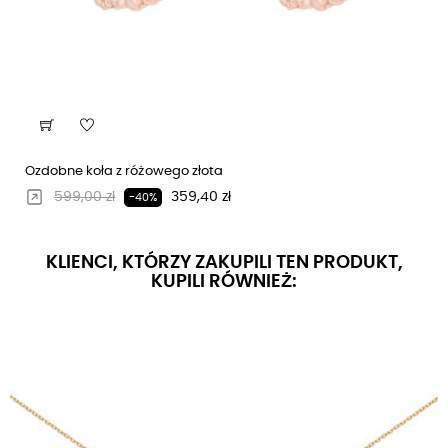
Ozdobne koła z różowego złota
Regularna cena
Cena
599,00 zł
359,40 zł
-40%
KLIENCI, KTÓRZY ZAKUPILI TEN PRODUKT,
KUPILI RÓWNIEŻ: