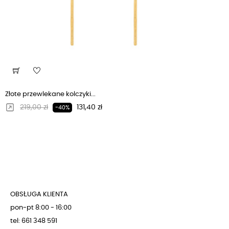
Złote przewlekane kolczyki...
Regularna cena
Cena
219,00 zł
131,40 zł
-40%
OBSŁUGA KLIENTA
pon-pt 8:00 - 16:00
tel: 661 348 591