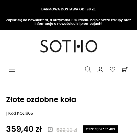
DARMOWA DOSTAWA OD 199 ZŁ
Zapisz się do newslettera, a otrzymasz 10% rabatu na pierwsze zakupy oraz
informacje o nowościach i promocjach!
Przełącz nawigację
☰
Złote ozdobne koła
Kod
KOL1605
359,40 zł
599,00 zł
OSZCZĘDZASZ 40%