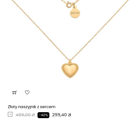
Złoty naszyjnik z sercem
Regularna cena
Cena
499,00 zł
299,40 zł
-40%