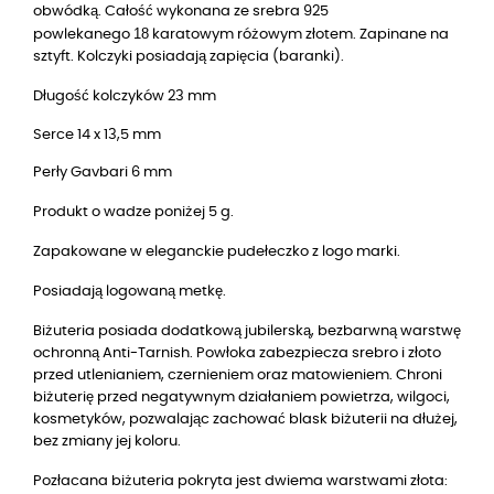
obwódką
. Całość wykonana ze srebra 925
18
powlekanego
karatowym różowym złotem. Zapinane na
sztyft. Kolczyki posiadają zapięcia (baranki).
Długość kolczyków 23 mm
Serce 14 x 13,5 mm
Perły Gavbari 6 mm
Produkt o wadze poniżej 5 g.
Zapakowane w eleganckie pudełeczko z logo marki.
Posiadają logowaną metkę.
Biżuteria posiada dodatkową jubilerską, bezbarwną warstwę
ochronną Anti-Tarnish. Powłoka zabezpiecza srebro i złoto
przed utlenianiem, czernieniem oraz matowieniem. Chroni
biżuterię przed negatywnym działaniem powietrza, wilgoci,
kosmetyków, pozwalając zachować blask biżuterii na dłużej,
bez zmiany jej koloru.
Pozłacana biżuteria pokryta jest dwiema warstwami złota: