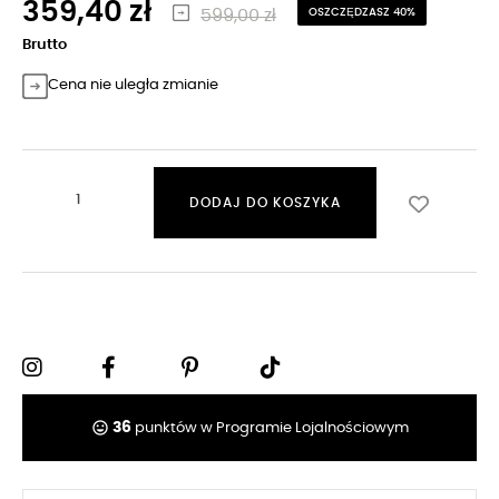
359,40 zł
599,00 zł
OSZCZĘDZASZ 40%
Brutto
Cena nie uległa zmianie
DODAJ DO KOSZYKA
tag_faces
36
punktów w Programie Lojalnościowym