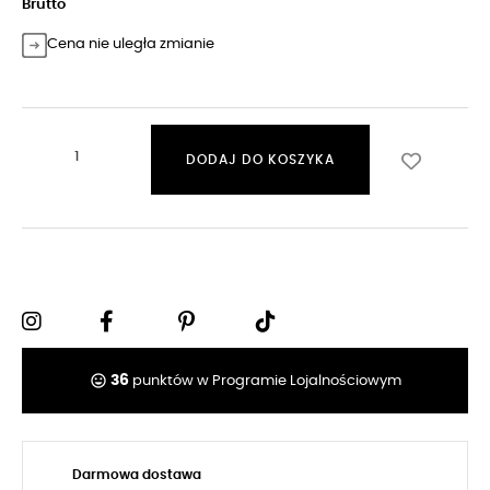
Brutto
Cena nie uległa zmianie
DODAJ DO KOSZYKA
tag_faces
36
punktów w Programie Lojalnościowym
Darmowa dostawa