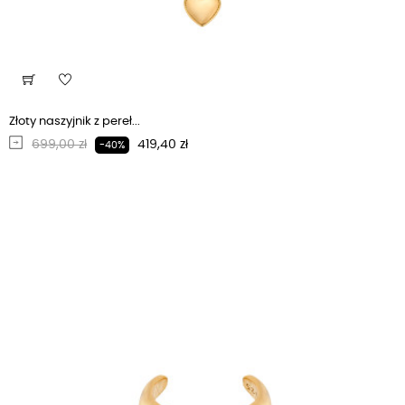
Złoty naszyjnik z pereł...
Regularna cena
Cena
699,00 zł
419,40 zł
-40%