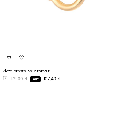
Złota prosta nausznica z...
Regularna cena
Cena
179,00 zł
107,40 zł
-40%