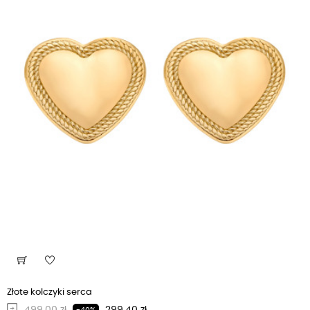
Złote kolczyki serca
Regularna cena
Cena