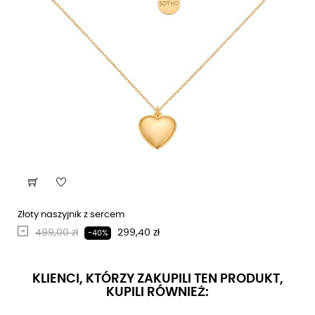
Złoty naszyjnik z sercem
Regularna cena
Cena
499,00 zł
299,40 zł
-40%
KLIENCI, KTÓRZY ZAKUPILI TEN PRODUKT,
KUPILI RÓWNIEŻ: