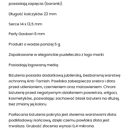
posiadają zapięcia (baranki).
Długość kolczyków 23 mm
Serce 14 x 13,5 mm
Perły Gavbari 6 mm
Produkt o wadze poniżej 5 g.
Zapakowane w eleganckie pudełeczko z logo marki.
Posiadają logowaną metkę.
Biżuteria posiada dodatkową jubilerską, bezbarwną warstwę
ochronną Anti-Tarnish. Powłoka zabezpiecza srebro i złoto
przed utlenianiem, czernieniem oraz matowieniem. Chroni
biżuterię przed negatywnym działaniem powietrza, wilgoci,
kosmetyków, pozwalając zachować blask biżuterii na dłużej,
bez zmiany jej koloru.
Pozłacana biżuteria pokryta jest dwiema warstwami złota:
podkładową i końcową, dzięki czemu powłoka złota jest
trwalsza. Grubość złocenia wynosi 0,4 mikrona.