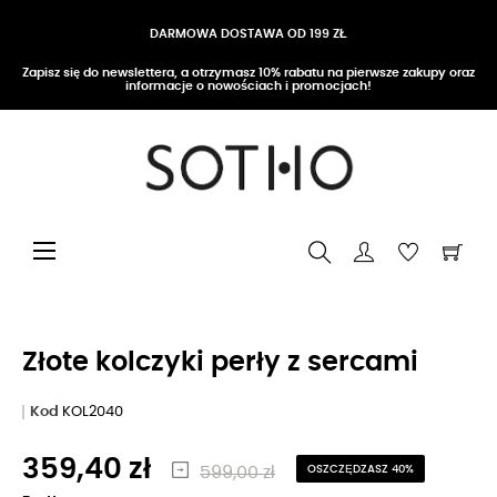
DARMOWA DOSTAWA OD 199 ZŁ
Zapisz się do newslettera, a otrzymasz 10% rabatu na pierwsze zakupy oraz
informacje o nowościach i promocjach!
Przełącz nawigację
☰
Złote kolczyki perły z sercami
Kod
KOL2040
359,40 zł
599,00 zł
OSZCZĘDZASZ 40%