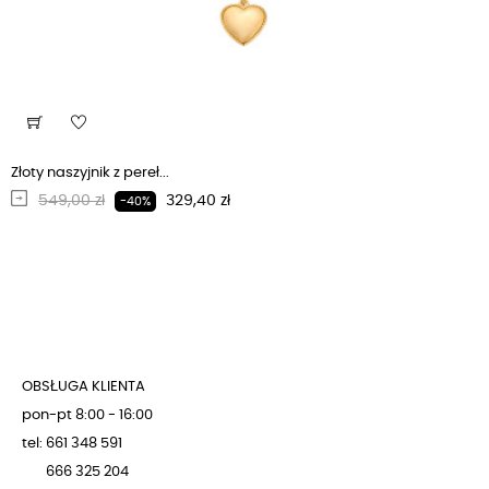
Złoty naszyjnik z pereł...
Regularna cena
Cena
549,00 zł
329,40 zł
-40%
OBSŁUGA KLIENTA
pon-pt 8:00 - 16:00
tel: 661 348 591
666 325 204