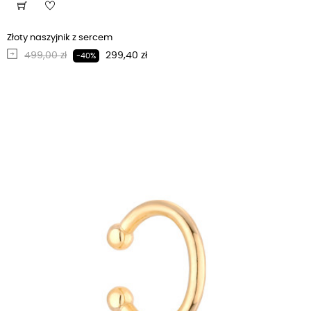
Złoty naszyjnik z sercem
Regularna cena
Cena
499,00 zł
299,40 zł
-40%