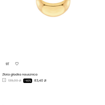
Złota gładka nausznica
Regularna cena
Cena
139,00 zł
83,40 zł
-40%