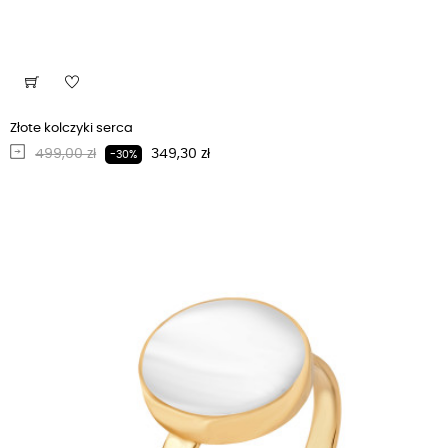
Złote kolczyki serca
Regularna cena
Cena
499,00 zł
349,30 zł
-30%