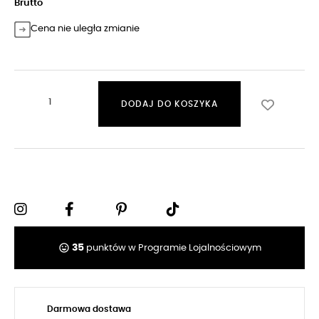
Brutto
Cena nie uległa zmianie
DODAJ DO KOSZYKA
tag_faces
35
punktów w Programie Lojalnościowym
Darmowa dostawa