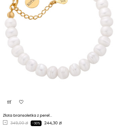
Złota bransoletka z pereł...
Regularna cena
Cena
349,00 zł
244,30 zł
-30%