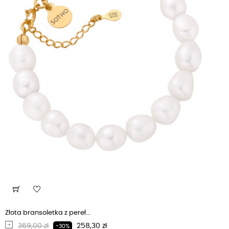
Złota bransoletka z pereł...
Regularna cena
Cena
369,00 zł
258,30 zł
-30%