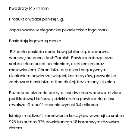
Kwadraty 14 x 14 mm
Produkt o wadze poniżej 5 g.
Zapakowane w eleganckie pudełeczko z logo marki.
Posiadają logowaną metkę.
Biżuteria posiada dodatkową jubilerską, bezbarwną
warstwę ochronną Anti-Tarnish. Powłoka zabezpiecza
srebro i złoto przed utlenianiem, czernieniem oraz
matowieniem. Chroni biżuterię przed negatywnym
działaniem powietrza, wilgoci, kosmetyków, pozwalając
zachować blask biżuterii na dłużej, bez zmiany jej koloru.
Pozłacana biżuteria pokryta jest dwiema warstwami złota:
podkładową i końcową, dzięki czemu powłoka złota jest
trwalsza. Grubość złocenia wynosi 0,4 mikrona.
Istnieje możliwość zamówienia kolczyków w wersji ze srebra
18
925 lub
srebra 925
powlekanego
karatowym różowym
złotem.