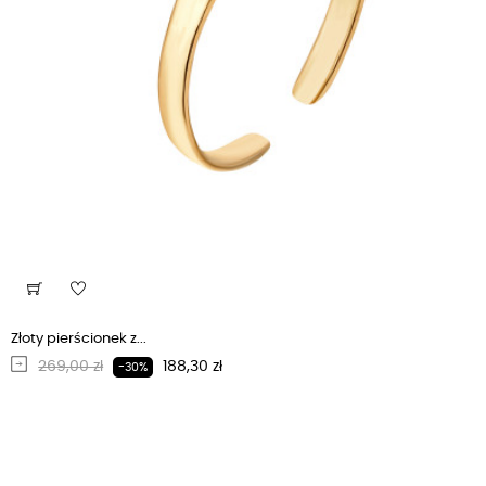
Złoty pierścionek z...
Regularna cena
Cena
269,00 zł
188,30 zł
-30%