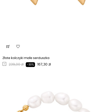
Złote kolczyki małe serduszka
Regularna cena
Cena
239,00 zł
167,30 zł
-30%