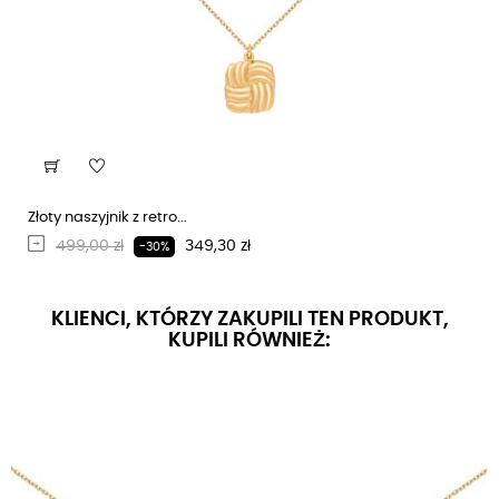
Złoty naszyjnik z retro...
Regularna cena
Cena
499,00 zł
349,30 zł
-30%
KLIENCI, KTÓRZY ZAKUPILI TEN PRODUKT,
KUPILI RÓWNIEŻ: