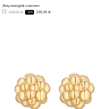
Złoty naszyjnik z sercem
Regularna cena
Cena
329,00 zł
230,30 zł
-30%