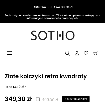
DARMOWA DOSTAWA OD 199 ZŁ
Zapisz się do newslettera, a otrzymasz 10% rabatu na pierwsze zakupy oraz
informacje o nowościach i promocjach!
Przełącz nawigację
☰
Złote kolczyki retro kwadraty
Kod
KOL2067
349,30 zł
499,00 zł
OSZCZĘDZASZ 30%