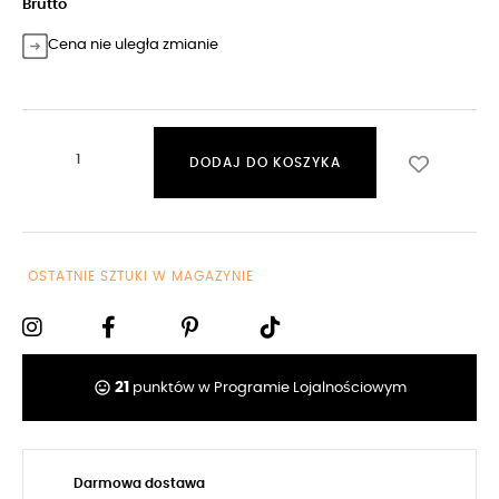
Brutto
Cena nie uległa zmianie
DODAJ DO KOSZYKA
OSTATNIE SZTUKI W MAGAZYNIE
tag_faces
21
punktów w Programie Lojalnościowym
Darmowa dostawa