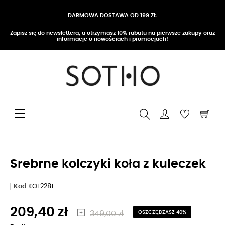
DARMOWA DOSTAWA OD 199 ZŁ
Zapisz się do newslettera, a otrzymasz 10% rabatu na pierwsze zakupy oraz
informacje o nowościach i promocjach!
Przełącz nawigację
☰
Srebrne kolczyki koła z kuleczek
Kod
KOL2281
209,40 zł
349,00 zł
OSZCZĘDZASZ 40%