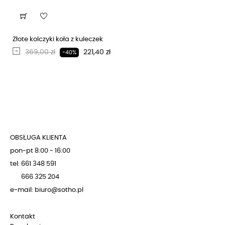
Złote kolczyki koła z kuleczek
Regularna cena
Cena
369,00 zł
221,40 zł
-40%
OBSŁUGA KLIENTA
pon-pt 8:00 - 16:00
tel: 661 348 591
666 325 204
e-mail: biuro@sotho.pl
Kontakt