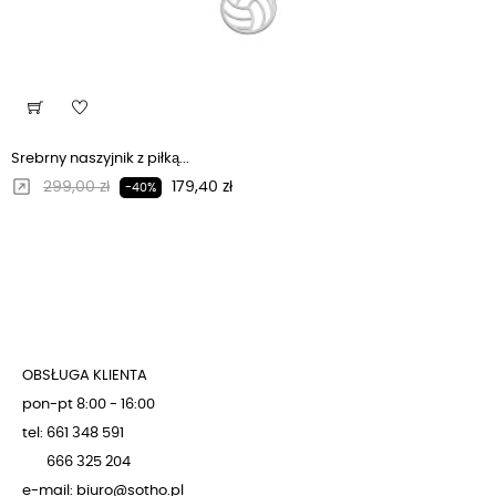
Srebrny naszyjnik z piłką...
Regularna cena
Cena
299,00 zł
179,40 zł
-40%
OBSŁUGA KLIENTA
pon-pt 8:00 - 16:00
tel: 661 348 591
666 325 204
e-mail: biuro@sotho.pl