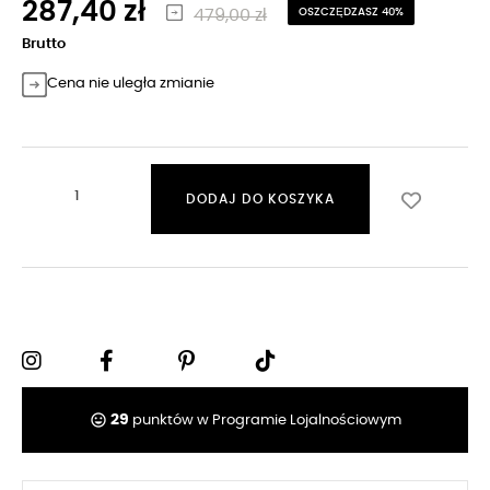
287,40 zł
479,00 zł
OSZCZĘDZASZ 40%
Brutto
Cena nie uległa zmianie
DODAJ DO KOSZYKA
tag_faces
29
punktów w Programie Lojalnościowym