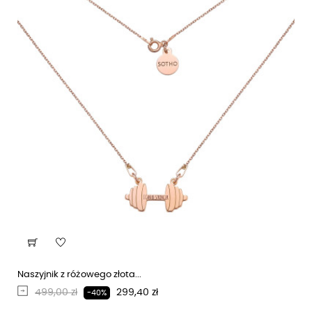
Naszyjnik z różowego złota...
Regularna cena
Cena
499,00 zł
299,40 zł
-40%