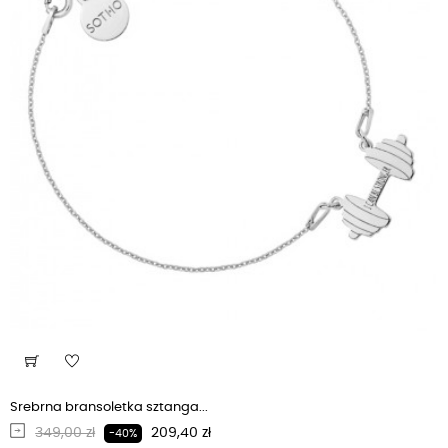
Srebrna bransoletka sztanga...
Regularna cena
Cena
349,00 zł
209,40 zł
-40%