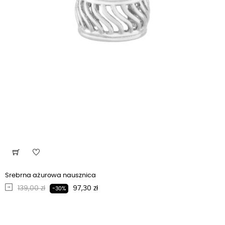
Srebrna ażurowa nausznica
Regularna cena
Cena
139,00 zł
97,30 zł
-30%