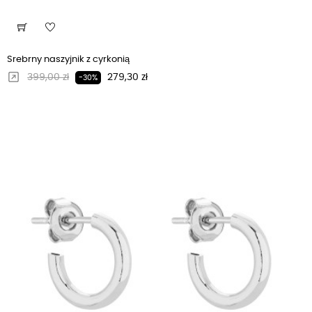
Srebrny naszyjnik z cyrkonią
Regularna cena
Cena
399,00 zł
279,30 zł
-30%