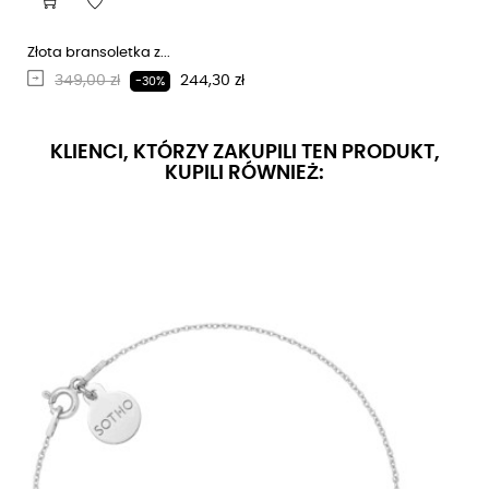
Złota bransoletka z...
Regularna cena
Cena
349,00 zł
244,30 zł
-30%
KLIENCI, KTÓRZY ZAKUPILI TEN PRODUKT,
KUPILI RÓWNIEŻ: