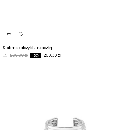
Srebrne kolczyki z kuleczką
Regularna cena
Cena
299,00 zł
209,30 zł
-30%