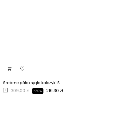
Srebrne półokrągłe kolczyki S
Regularna cena
Cena
309,00 zł
216,30 zł
-30%