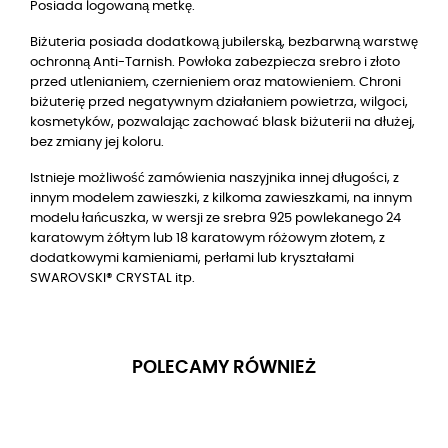
Posiada logowaną metkę.
Biżuteria posiada dodatkową jubilerską, bezbarwną warstwę
ochronną Anti-Tarnish. Powłoka zabezpiecza srebro i złoto
przed utlenianiem, czernieniem oraz matowieniem. Chroni
biżuterię przed negatywnym działaniem powietrza, wilgoci,
kosmetyków, pozwalając zachować blask biżuterii na dłużej,
bez zmiany jej koloru.
Istnieje możliwość zamówienia naszyjnika innej długości, z
innym modelem zawieszki, z kilkoma zawieszkami, na innym
modelu łańcuszka, w wersji
ze srebra 925 powlekanego 24
karatowym żółtym lub 18 karatowym różowym złotem
, z
dodatkowymi kamieniami, perłami lub kryształami
SWAROVSKI® CRYSTAL itp.
POLECAMY RÓWNIEŻ