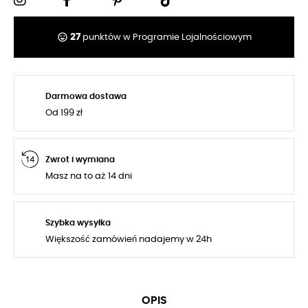
tag_faces
27
punktów w Programie Lojalnościowym
Darmowa dostawa
Od 199 zł
Zwrot i wymiana
Masz na to aż 14 dni
Szybka wysyłka
Większość zamówień nadajemy w 24h
OPIS