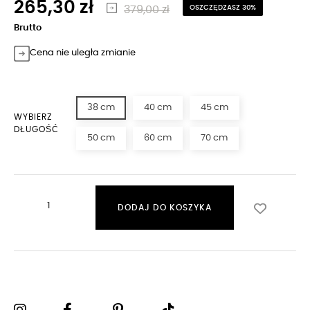
265,30 zł
379,00 zł
OSZCZĘDZASZ 30%
Brutto
Cena nie uległa zmianie
38 cm
40 cm
45 cm
WYBIERZ
DŁUGOŚĆ
50 cm
60 cm
70 cm
DODAJ DO KOSZYKA