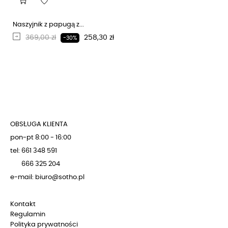
Naszyjnik z papugą z...
Regularna cena
Cena
369,00 zł
258,30 zł
-30%
OBSŁUGA KLIENTA
pon-pt 8:00 - 16:00
tel: 661 348 591
666 325 204
e-mail: biuro@sotho.pl
Kontakt
Regulamin
Polityka prywatności