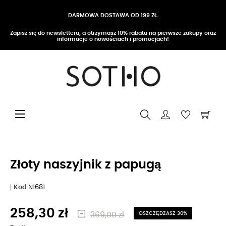
DARMOWA DOSTAWA OD 199 ZŁ
Zapisz się do newslettera, a otrzymasz 10% rabatu na pierwsze zakupy oraz
informacje o nowościach i promocjach!
Przełącz nawigację
☰
Złoty naszyjnik z papugą
Kod
N1681
258,30 zł
369,00 zł
OSZCZĘDZASZ 30%