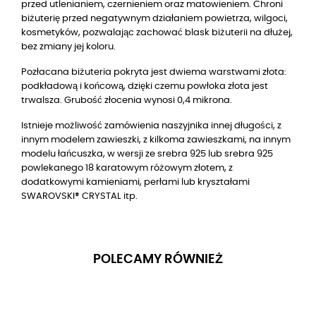
przed utlenianiem, czernieniem oraz matowieniem. Chroni
biżuterię przed negatywnym działaniem powietrza, wilgoci,
kosmetyków, pozwalając zachować blask biżuterii na dłużej,
bez zmiany jej koloru.
Pozłacana biżuteria pokryta jest dwiema warstwami złota:
podkładową i końcową, dzięki czemu powłoka złota jest
trwalsza. Grubość złocenia wynosi 0,4 mikrona.
Istnieje możliwość zamówienia naszyjnika innej długości, z
innym modelem zawieszki, z kilkoma zawieszkami, na innym
modelu łańcuszka, w wersji ze srebra 925 lub srebra 925
powlekanego 18 karatowym różowym złotem, z
dodatkowymi kamieniami, perłami lub kryształami
SWAROVSKI® CRYSTAL itp.
POLECAMY RÓWNIEŻ