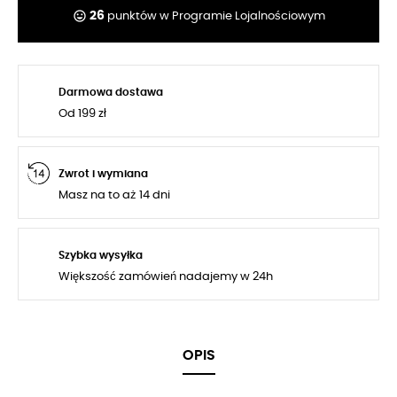
tag_faces
26
punktów w Programie Lojalnościowym
Darmowa dostawa
Od 199 zł
Zwrot i wymiana
Masz na to aż 14 dni
Szybka wysyłka
Większość zamówień nadajemy w 24h
OPIS