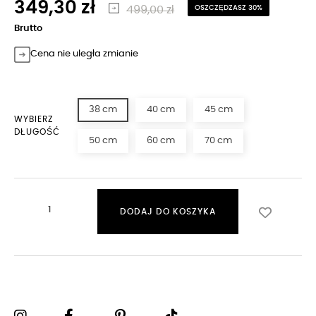
349,30 zł
499,00 zł
OSZCZĘDZASZ 30%
Brutto
Cena nie uległa zmianie
38 cm
40 cm
45 cm
WYBIERZ
DŁUGOŚĆ
50 cm
60 cm
70 cm
DODAJ DO KOSZYKA