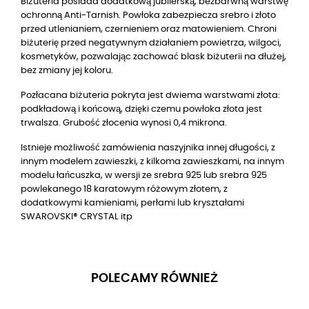
Biżuteria posiada dodatkową jubilerską, bezbarwną warstwę
ochronną Anti-Tarnish. Powłoka zabezpiecza srebro i złoto
przed utlenianiem, czernieniem oraz matowieniem. Chroni
biżuterię przed negatywnym działaniem powietrza, wilgoci,
kosmetyków, pozwalając zachować blask biżuterii na dłużej,
bez zmiany jej koloru.
Pozłacana biżuteria pokryta jest dwiema warstwami złota:
podkładową i końcową, dzięki czemu powłoka złota jest
trwalsza. Grubość złocenia wynosi 0,4 mikrona.
Istnieje możliwość zamówienia naszyjnika innej długości, z
innym modelem zawieszki, z kilkoma zawieszkami, na innym
modelu łańcuszka, w wersji ze srebra 925 lub srebra 925
powlekanego 18 karatowym różowym złotem, z
dodatkowymi kamieniami, perłami lub kryształami
SWAROVSKI® CRYSTAL itp
POLECAMY RÓWNIEŻ