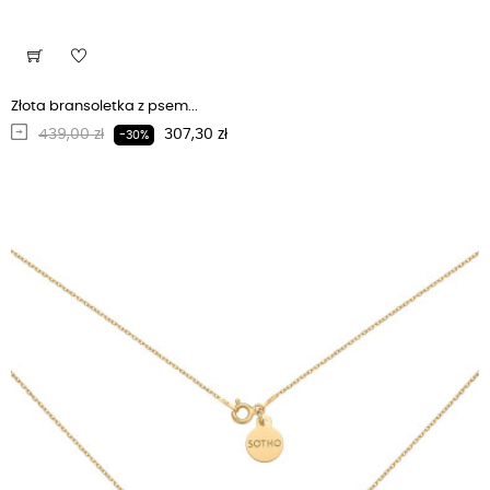
Złota bransoletka z psem...
Regularna cena
Cena
439,00 zł
307,30 zł
-30%