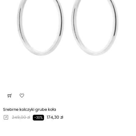
Srebrne kolczyki grube koła
Regularna cena
Cena
249,00 zł
174,30 zł
-30%