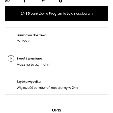
tag_faces
35
punktów w Programie Lojalnościowym
Darmowa dostawa
Od 199 zł
Zwrot i wymiana
Masz na to aż 14 dni
Szybka wysyłka
Większość zamówień nadajemy w 24h
OPIS