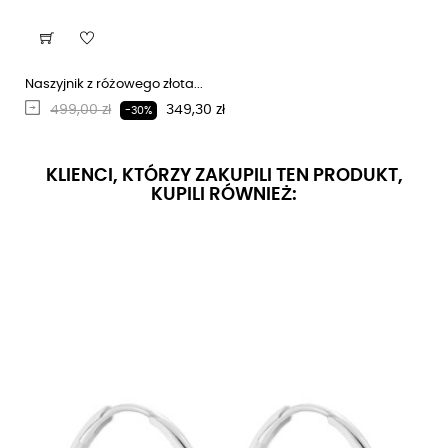
Naszyjnik z różowego złota...
Regularna cena
Cena
499,00 zł
349,30 zł
-30%
KLIENCI, KTÓRZY ZAKUPILI TEN PRODUKT,
KUPILI RÓWNIEŻ: