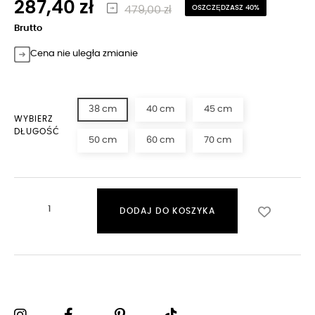
287,40 zł
479,00 zł
OSZCZĘDZASZ 40%
Brutto
Cena nie uległa zmianie
38 cm
40 cm
45 cm
WYBIERZ
DŁUGOŚĆ
50 cm
60 cm
70 cm
DODAJ DO KOSZYKA