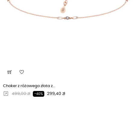
Choker z różowego złota z...
Regularna cena
Cena
499,00 zł
299,40 zł
-40%