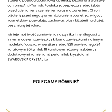
Biżuteria posiada dodatkową jubilerską, bezbarwną warstwę
ochronną Anti-Tarnish. Powłoka zabezpiecza srebro i złoto
przed utlenianiem, czernieniem oraz matowieniem. Chroni
biżuterię przed negatywnym działaniem powietrza, wilgoci,
kosmetyków, pozwalając zachować blask biżuterii na dłużej,
bez zmiany jej koloru.
Istnieje możliwość zamówienia naszyjnika innej długości, z
innym modelem zawieszki, z kilkoma zawieszkami, na innym
modelu łańcuszka, w wersji
ze srebra 925 powlekanego 24
karatowym żółtym lub 18 karatowym różowym złotem
, z
dodatkowymi kamieniami, perłami lub kryształami
SWAROVSKI® CRYSTAL itp
POLECAMY RÓWNIEŻ