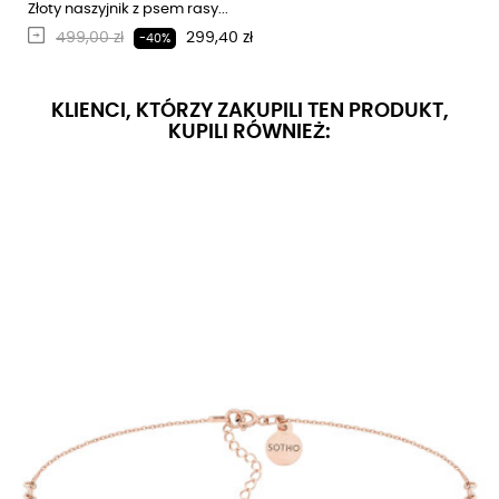
Złoty naszyjnik z psem rasy...
Regularna cena
Cena
499,00 zł
299,40 zł
-40%
KLIENCI, KTÓRZY ZAKUPILI TEN PRODUKT,
KUPILI RÓWNIEŻ: