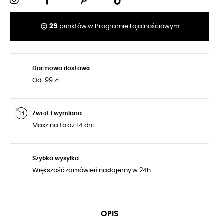
tag_faces
29
punktów w Programie Lojalnościowym
Darmowa dostawa
Od 199 zł
Zwrot i wymiana
Masz na to aż 14 dni
Szybka wysyłka
Większość zamówień nadajemy w 24h
OPIS