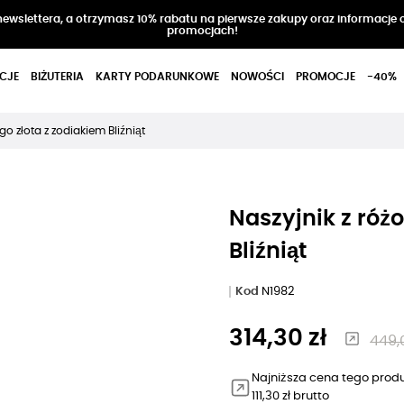
 newslettera, a otrzymasz 10% rabatu na pierwsze zakupy oraz informacje 
promocjach!
CJE
BIŻUTERIA
KARTY PODARUNKOWE
NOWOŚCI
PROMOCJE
-40%
go złota z zodiakiem Bliźniąt
Naszyjnik z róż
Bliźniąt
Kod
N1982
314,30 zł
449,0
Najniższa cena tego produ
111,30 zł brutto