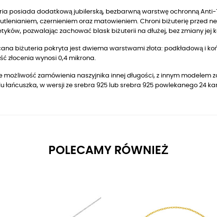
ria posiada dodatkową jubilerską, bezbarwną warstwę ochronną Anti-T
utlenianiem, czernieniem oraz matowieniem. Chroni biżuterię przed n
yków, pozwalając zachować blask biżuterii na dłużej, bez zmiany jej k
ana biżuteria pokryta jest dwiema warstwami złota: podkładową i końc
ć złocenia wynosi 0,4 mikrona.
je możliwość zamówienia naszyjnika innej długości, z innym modelem z
u łańcuszka, w wersji ze srebra 925 lub srebra 925 powlekanego 24 k
POLECAMY RÓWNIEŻ