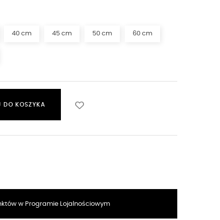
40 cm
45 cm
50 cm
60 cm
 DO KOSZYKA
któw w Programie Lojalnościowym