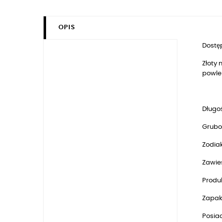
OPIS
Dostęp
Złoty 
powle
Długoś
Grubo
Zodia
Zawie
Produk
Zapak
Posia