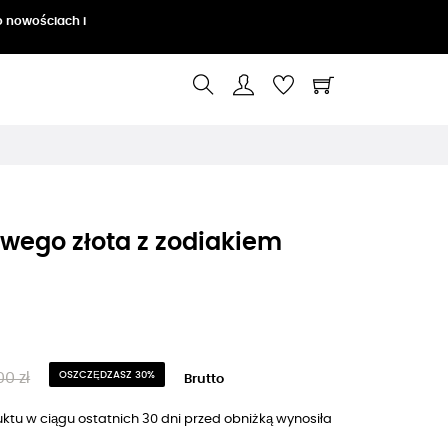
o nowościach i
owego złota z zodiakiem
0 zł
OSZCZĘDZASZ 30%
Brutto
ktu w ciągu ostatnich 30 dni przed obniżką wynosiła