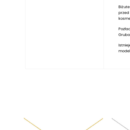
Biżute
przed 
kosmet
Pozłac
Gruboś
Istnie
model