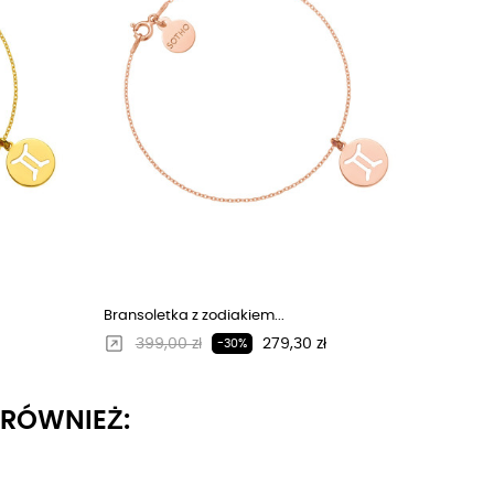
Bransoletka z zodiakiem...
Regularna cena
Cena
399,00 zł
279,30 zł
-30%
I RÓWNIEŻ: