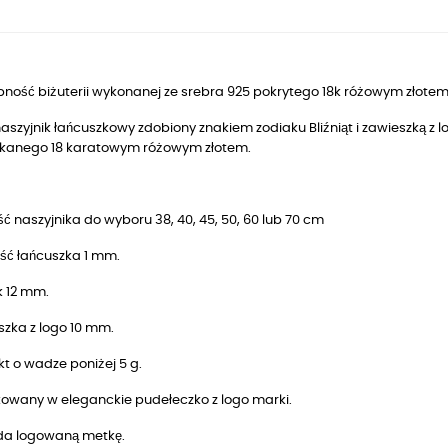
ność biżuterii wykonanej ze srebra 925 pokrytego 18k różowym złotem
naszyjnik łańcuszkowy zdobiony znakiem zodiaku Bliźniąt i zawieszką z
kanego 18 karatowym różowym złotem.
ć naszyjnika do wyboru 38, 40, 45, 50, 60 lub 70 cm
ść łańcuszka 1 mm.
k 12 mm.
szka z logo 10 mm.
t o wadze poniżej 5 g.
owany w eleganckie pudełeczko z logo marki.
da logowaną metkę.