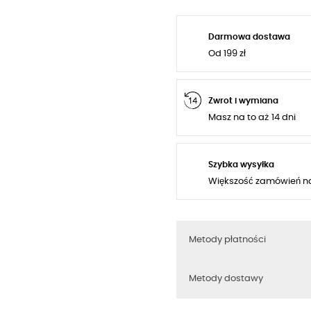
Darmowa dostawa
Od 199 zł
Zwrot i wymiana
Masz na to aż 14 dni
Szybka wysyłka
Większość zamówień n
Metody płatności
Metody dostawy