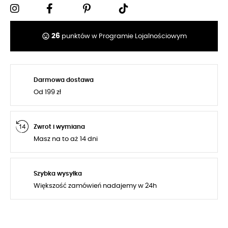
tag_faces
26
punktów w Programie Lojalnościowym
Darmowa dostawa
Od 199 zł
Zwrot i wymiana
Masz na to aż 14 dni
Szybka wysyłka
Większość zamówień nadajemy w 24h