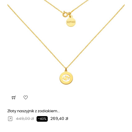
Złoty naszyjnik z zodiakiem...
Regularna cena
Cena
449,00 zł
269,40 zł
-40%