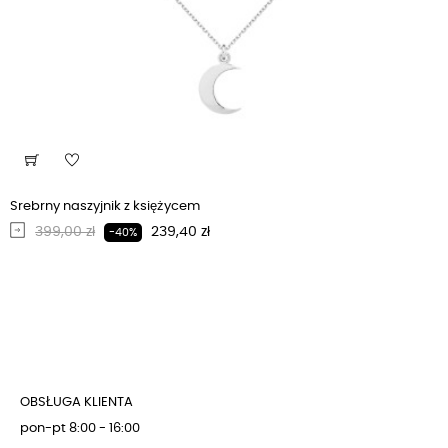
Srebrny naszyjnik z księżycem
Regularna cena
Cena
399,00 zł
239,40 zł
-40%
OBSŁUGA KLIENTA
pon-pt 8:00 - 16:00