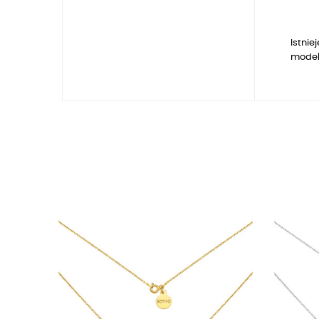
Istnie
model