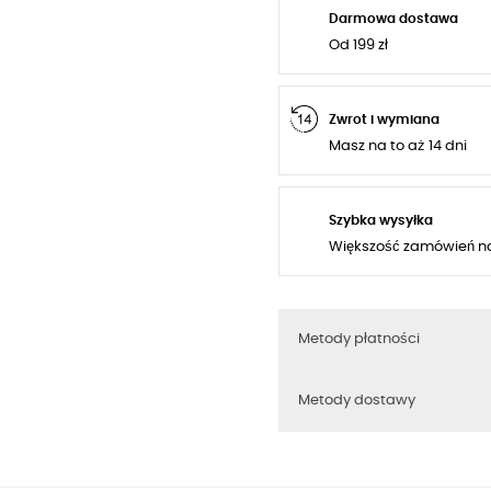
Darmowa dostawa
Od 199 zł
Zwrot i wymiana
Masz na to aż 14 dni
Szybka wysyłka
Większość zamówień n
Metody płatności
Metody dostawy