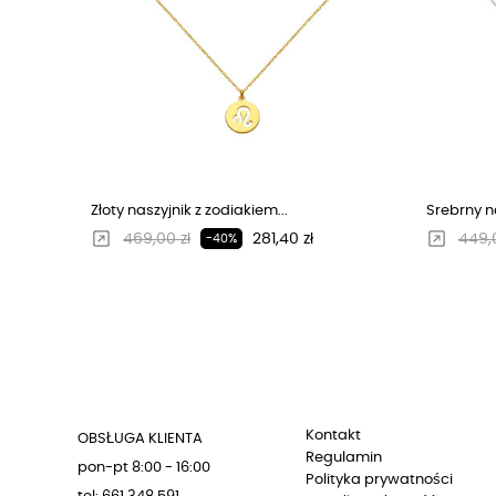
Złoty naszyjnik z zodiakiem...
Srebrny na
Regularna cena
Cena
Regu
469,00 zł
281,40 zł
449,0
-40%
Kontakt
OBSŁUGA KLIENTA
Regulamin
pon-pt 8:00 - 16:00
Polityka prywatności