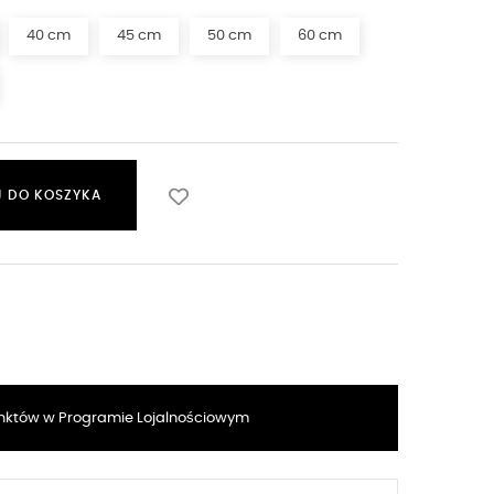
40 cm
45 cm
50 cm
60 cm
 DO KOSZYKA
któw w Programie Lojalnościowym