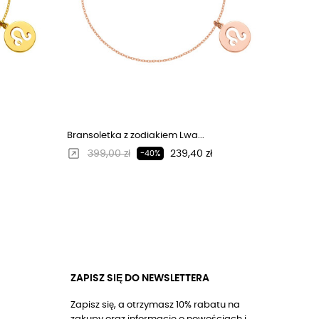
Bransoletka z zodiakiem Lwa...
Regularna cena
Cena
399,00 zł
239,40 zł
-40%
ZAPISZ SIĘ DO NEWSLETTERA
Zapisz się, a otrzymasz 10% rabatu na