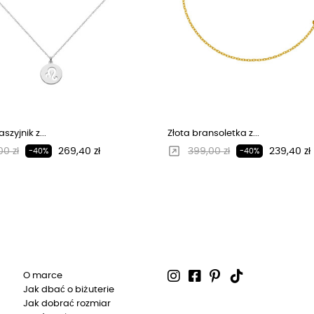
szyjnik z...
Złota bransoletka z...
larna cena
Cena
Regularna cena
Cena
0 zł
269,40 zł
399,00 zł
239,40 zł
-40%
-40%
O marce
Jak dbać o biżuterie
Jak dobrać rozmiar