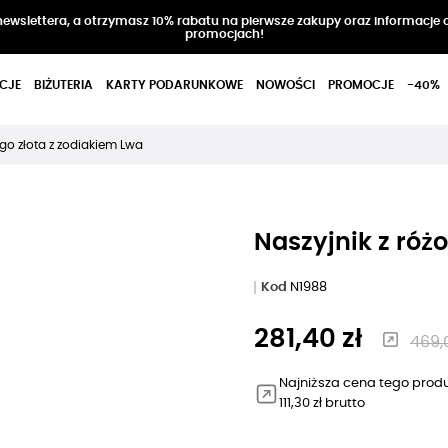
 newslettera, a otrzymasz 10% rabatu na pierwsze zakupy oraz informacje 
promocjach!
CJE
BIŻUTERIA
KARTY PODARUNKOWE
NOWOŚCI
PROMOCJE
-40%
go złota z zodiakiem Lwa
Naszyjnik z róż
Kod
N1988
281,40 zł
469,0
Najniższa cena tego produ
111,30 zł brutto