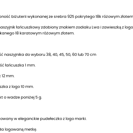
ność biżuterii wykonanej ze srebra 925 pokrytego 18k różowym złotem
naszyjnik łańcuszkowy zdobiony znakiem zodiaku Lwa i zawieszką z log
kanego 18 karatowym różowym złotem.
ć naszyjnika do wyboru 38, 40, 45, 50, 60 lub 70 cm
ść łańcuszka 1 mm.
k 12 mm.
szka z logo 10 mm.
t o wadze poniżej 5 g.
owany w eleganckie pudełeczko z logo marki.
da logowaną metkę.