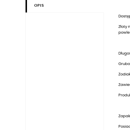
OPIS
Dostęp
Złoty 
powle
Długoś
Grubo
Zodia
Zawie
Produk
Zapak
Posia