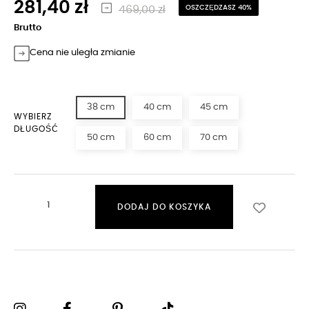
281,40 zł
469,00 zł
OSZCZĘDZASZ 40%
Brutto
Cena nie uległa zmianie
38 cm
40 cm
45 cm
WYBIERZ
DŁUGOŚĆ
50 cm
60 cm
70 cm
DODAJ DO KOSZYKA