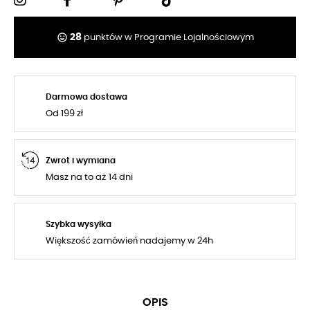
tag_faces
28
punktów w Programie Lojalnościowym
Darmowa dostawa
Od 199 zł
Zwrot i wymiana
Masz na to aż 14 dni
Szybka wysyłka
Większość zamówień nadajemy w 24h
OPIS