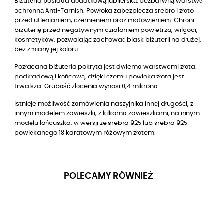
Biżuteria posiada dodatkową jubilerską, bezbarwną warstwę
ochronną Anti-Tarnish. Powłoka zabezpiecza srebro i złoto
przed utlenianiem, czernieniem oraz matowieniem. Chroni
biżuterię przed negatywnym działaniem powietrza, wilgoci,
kosmetyków, pozwalając zachować blask biżuterii na dłużej,
bez zmiany jej koloru.
Pozłacana biżuteria pokryta jest dwiema warstwami złota:
podkładową i końcową, dzięki czemu powłoka złota jest
trwalsza. Grubość złocenia wynosi 0,4 mikrona.
Istnieje możliwość zamówienia naszyjnika innej długości, z
innym modelem zawieszki, z kilkoma zawieszkami, na innym
modelu łańcuszka, w wersji ze srebra 925 lub srebra 925
powlekanego 18 karatowym różowym złotem.
POLECAMY RÓWNIEŻ