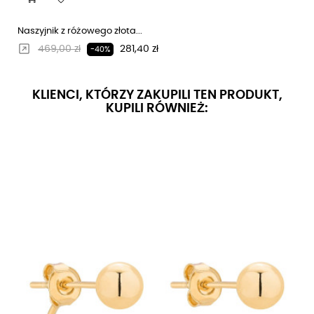
Naszyjnik z różowego złota...
Regularna cena
Cena
469,00 zł
281,40 zł
-40%
KLIENCI, KTÓRZY ZAKUPILI TEN PRODUKT,
KUPILI RÓWNIEŻ: