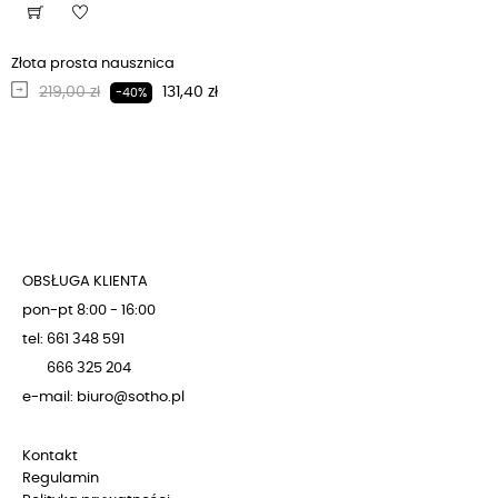
Złota prosta nausznica
Regularna cena
Cena
219,00 zł
131,40 zł
-40%
OBSŁUGA KLIENTA
pon-pt 8:00 - 16:00
tel: 661 348 591
666 325 204
e-mail: biuro@sotho.pl
Kontakt
Regulamin