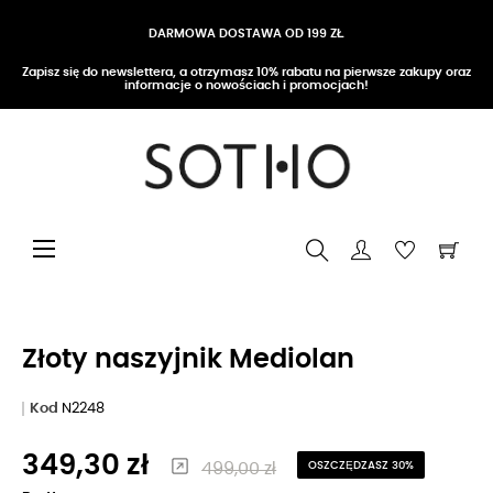
DARMOWA DOSTAWA OD 199 ZŁ
Zapisz się do newslettera, a otrzymasz 10% rabatu na pierwsze zakupy oraz
informacje o nowościach i promocjach!
Przełącz nawigację
☰
Złoty naszyjnik Mediolan
Kod
N2248
349,30 zł
499,00 zł
OSZCZĘDZASZ 30%