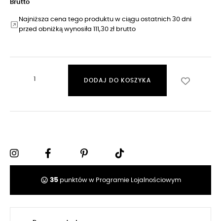
Brutto
Najniższa cena tego produktu w ciągu ostatnich 30 dni
przed obniżką wynosiła 111,30 zł brutto
DODAJ DO KOSZYKA
tag_faces
35
punktów w Programie Lojalnościowym